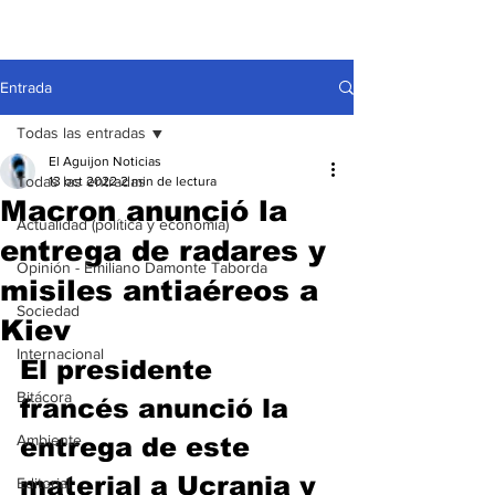
Entrada
Todas las entradas
El Aguijon Noticias
Todas las entradas
13 oct 2022
2 min de lectura
Macron anunció la
Actualidad (política y economía)
entrega de radares y
Opinión - Emiliano Damonte Taborda
misiles antiaéreos a
Sociedad
Kiev
Internacional
El presidente 
Bitácora
francés anunció la 
Ambiente
entrega de este 
material a Ucrania y 
Editorial