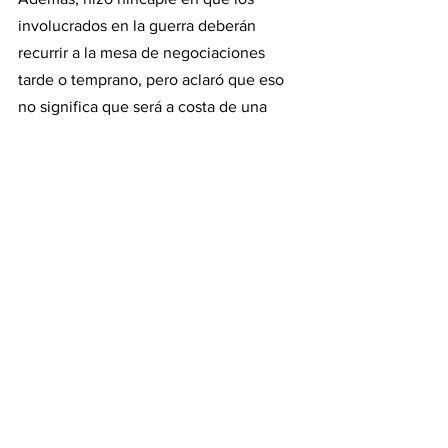
involucrados en la guerra deberán 
recurrir a la mesa de negociaciones 
tarde o temprano, pero aclaró que eso 
no significa que será a costa de una 
rendición de Kiev. "Negociar no es 
renunciar", recalcó y cerró avisando que 
"los ucranianos son los que deben 
decidir".
#energia
#gas
#rusia
#ucrania
#petroleo
#putin
#invasion
#UE
#zelensky
#otan
Internacional
Ver todo
Entradas recientes