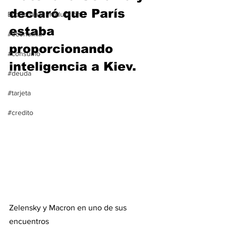
declaró que París 
Economía y Producción
estaba 
#economia
proporcionando 
#consumo
inteligencia a Kiev. 
#deuda
#tarjeta
#credito
Zelensky y Macron en uno de sus 
encuentros