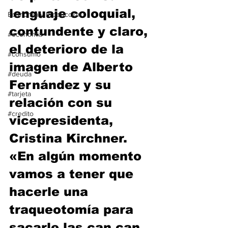
lenguaje coloquial, 
Economía y Producción
contundente y claro, 
#economia
el deterioro de la 
#consumo
imagen de Alberto 
#deuda
Fernández y su 
#tarjeta
relación con su 
#credito
vicepresidenta, 
Cristina Kirchner. 
«En algún momento 
vamos a tener que 
hacerle una 
traqueotomía para 
sacarle las can can 