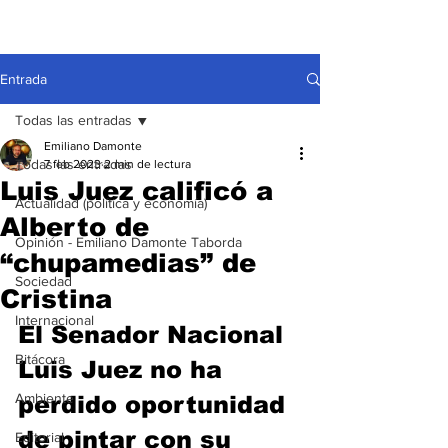
Entrada
Todas las entradas
Emiliano Damonte
Todas las entradas
7 feb 2023
2 min de lectura
Luis Juez calificó a
Actualidad (política y economía)
Alberto de
Opinión - Emiliano Damonte Taborda
“chupamedias” de
Sociedad
Cristina
Internacional
El Senador Nacional 
Bitácora
Luis Juez no ha 
Ambiente
perdido oportunidad 
de pintar con su 
Editorial