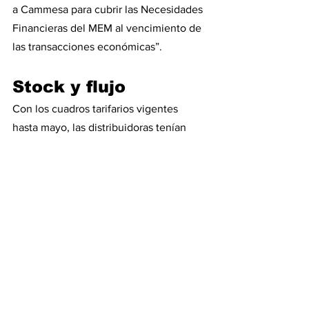
a Cammesa para cubrir las Necesidades 
Financieras del MEM al vencimiento de 
las transacciones económicas”.
Stock y flujo
Con los cuadros tarifarios vigentes 
hasta mayo, las distribuidoras tenían 
que pagar aproximadamente el 65% de 
la cuenta de la electricidad y el 35% 
restante le correspondía al Estado 
porque en febrero se tomó la decisión 
de seguir subsidiando el precio 
mayorista de la energía que pagaban 
los hogares Nivel 2 (bajos ingresos) y 
Nivel 3 (ingresos medios). Lo que hizo 
el Estado fue no pagar su parte y fue así 