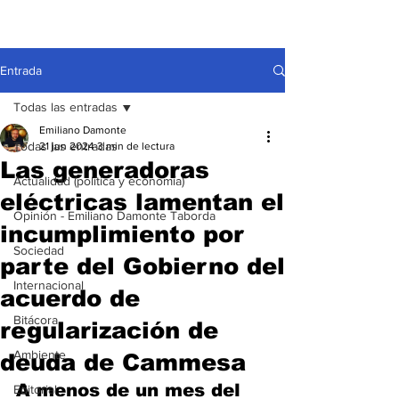
Entrada
Todas las entradas
Emiliano Damonte
Todas las entradas
21 jun 2024
3 min de lectura
Las generadoras
Actualidad (política y economía)
eléctricas lamentan el
Opinión - Emiliano Damonte Taborda
incumplimiento por
Sociedad
parte del Gobierno del
Internacional
acuerdo de
Bitácora
regularización de
Ambiente
deuda de Cammesa
A menos de un mes del 
Editorial