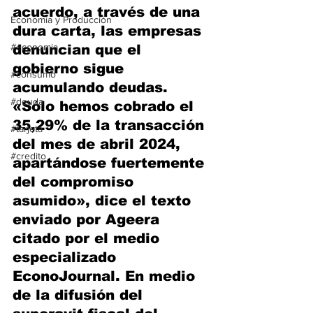
acuerdo, a través de una 
Economía y Producción
dura carta, las empresas 
#economia
denuncian que el 
gobierno sigue 
#consumo
acumulando deudas. 
#deuda
«Sólo hemos cobrado el 
35,29% de la transacción 
#tarjeta
del mes de abril 2024, 
#credito
apartándose fuertemente 
del compromiso 
asumido», dice el texto 
enviado por Ageera 
citado por el medio 
especializado 
EconoJournal. En medio 
de la difusión del 