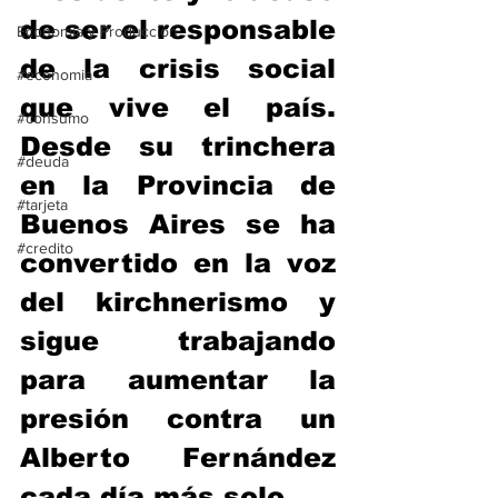
de ser el responsable 
Economía y Producción
de la crisis social 
#economia
que vive el país. 
#consumo
Desde su trinchera 
#deuda
en la Provincia de 
#tarjeta
Buenos Aires se ha 
#credito
convertido en la voz 
del kirchnerismo y 
sigue trabajando 
para aumentar la 
presión contra un 
Alberto Fernández 
cada día más solo.