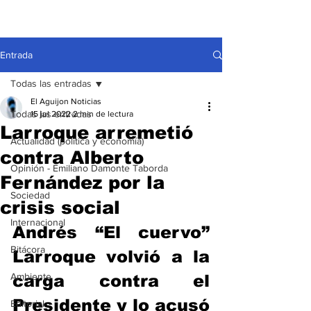
Entrada
Todas las entradas
El Aguijon Noticias
Todas las entradas
15 jul 2022
2 min de lectura
Larroque arremetió
Actualidad (política y economía)
contra Alberto
Opinión - Emiliano Damonte Taborda
Fernández por la
Sociedad
crisis social
Internacional
Andrés “El cuervo” 
Bitácora
Larroque volvió a la 
Ambiente
carga contra el 
Presidente y lo acusó 
Editorial