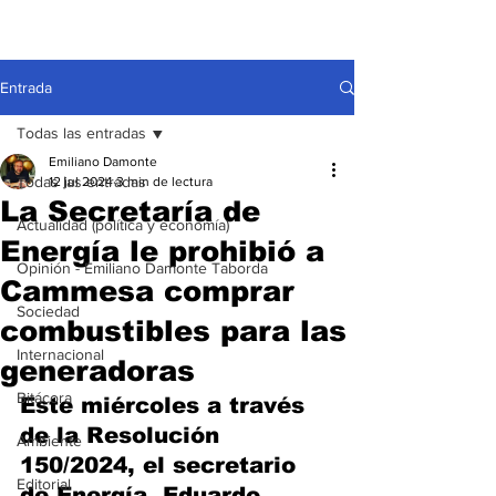
Entrada
Todas las entradas
Emiliano Damonte
Todas las entradas
12 jul 2024
3 min de lectura
La Secretaría de
Actualidad (política y economía)
Energía le prohibió a
Opinión - Emiliano Damonte Taborda
Cammesa comprar
Sociedad
combustibles para las
Internacional
generadoras
Bitácora
Este miércoles a través 
de la Resolución 
Ambiente
150/2024, el secretario 
Editorial
de Energía, Eduardo 