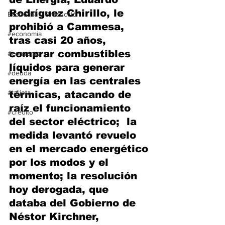
Rodríguez Chirillo, le 
Economía y Producción
prohibió a Cammesa, 
#economia
tras casi 20 años, 
comprar combustibles 
#consumo
líquidos para generar 
#deuda
energía en las centrales 
#tarjeta
térmicas, atacando de 
raíz el funcionamiento 
#credito
del sector eléctrico;  la 
medida levantó revuelo 
en el mercado energético 
por los modos y el 
momento; la resolución 
hoy derogada, que 
databa del Gobierno de 
Néstor Kirchner, 