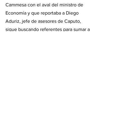
Cammesa con el aval del ministro de 
Economía y que reportaba a Diego 
Aduriz, jefe de asesores de Caputo, 
sigue buscando referentes para sumar a 
su equipo. El objetivo es hallar a una 
persona que tenga el mismo expertise 
que Alfonsín, pero para el área de 
transporte.
“El origen de la contratación de Juan 
Manuel Alfonsín tiene que ver con la 
meta de adaptar la estructura de 
Cammesa, para que pase de ser una 
compañía que sólo se enfoca en 
cumplir con lo que la Secretaría de 
Energía pide, a una que también emita 
su opinión para ayudar a la Secretaría a 