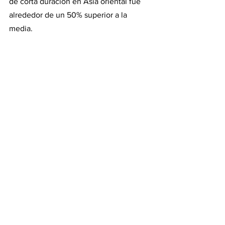
de corta duración en Asia oriental fue 
alrededor de un 50% superior a la 
media.
Asia, como decíamos, representó 
aproximadamente el 65,2% de la 
mortalidad mundial debida a la 
exposición a corto plazo a las PM2,5; 
África un 17%; Europa un 12,1%; América 
un 5,6%; y Oceanía un 0,1%.
Debido a la elevada densidad de 
población en las zonas urbanas junto 
con los altos niveles de contaminación 
atmosférica, comprender la carga de 
mortalidad asociada a la exposición a 
los picos de las PM2,5 es crucial para 