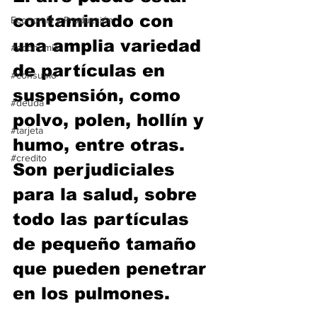
contaminado con 
Economía y Producción
una amplia variedad 
#economia
de partículas en 
#consumo
suspensión, como 
#deuda
polvo, polen, hollín y 
#tarjeta
humo, entre otras. 
#credito
Son perjudiciales 
para la salud, sobre 
todo las partículas 
de pequeño tamaño 
que pueden penetrar 
en los pulmones.