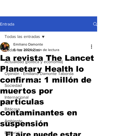
Entrada
Todas las entradas
Emiliano Damonte
Todas las entradas
6 mar 2024
2 min de lectura
La revista The Lancet
Actualidad (política y economía)
Planetary Health lo
Opinión - Emiliano Damonte Taborda
confirma: 1 millón de
Sociedad
muertos por
Internacional
partículas
Bitácora
contaminantes en
Ambiente
suspensión
Editorial
El aire puede estar 