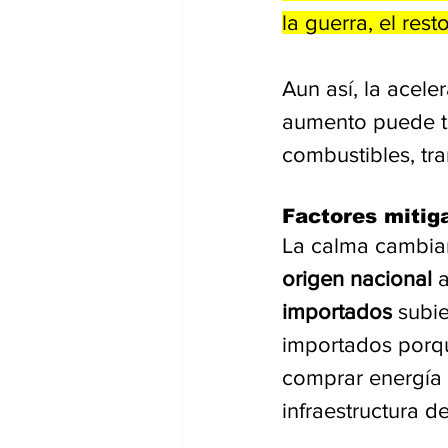
la guerra, el res
Aun así, la acele
aumento puede tr
combustibles, tra
Factores mitig
La calma cambiar
origen nacional
 
importados
 subi
importados porqu
comprar energía 
infraestructura d