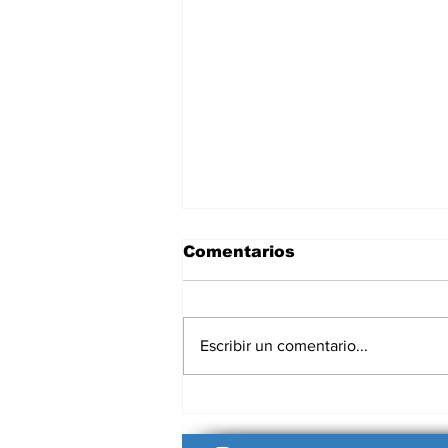
Comentarios
Escribir un comentario...
Milei anunciará por
cadena nacional una
reforma a la carta