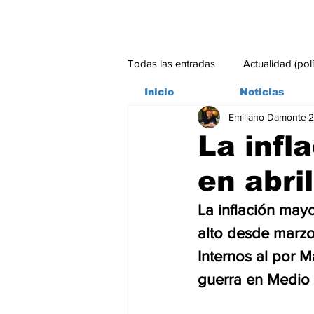
Todas las entradas
Actualidad (pol
Inicio
Noticias
Emiliano Damonte
2
Bitácora
Ambiente
Edito
La infl
en abril
#credito
La inflación mayor
alto desde marzo
Internos al por M
guerra en Medio 