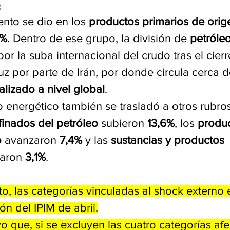
 
nto se dio en los 
productos primarios de orig
8%
. Dentro de ese grupo, la división de 
petróle
por la suba internacional del crudo tras el cierr
z por parte de Irán, por donde circula cerca d
lizado a nivel global
.
 energético también se trasladó a otros rubros
finados del petróleo
 subieron 
13,6%
, los 
produc
o
 avanzaron 
7,4%
 y las 
sustancias y productos 
aron 
3,1%
. 
, las categorías vinculadas al shock externo e
ión del IPIM de abril.
vo que, si se excluyen las cuatro categorías af