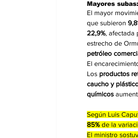
Mayores subas:
El mayor movimie
que subieron 
9,
22,9%
, afectada 
estrecho de Ormu
petróleo comercia
El encarecimiento
Los 
productos re
caucho y plástic
químicos
 aument
Según Luis Caputo
85%
 de la variac
El ministro sostu