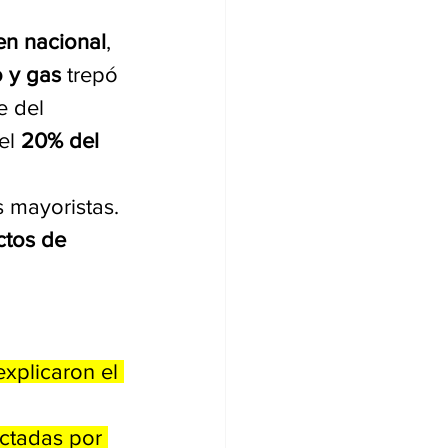
en nacional
, 
o y gas
 trepó 
e del 
el 
20% del 
 mayoristas. 
tos de 
xplicaron el 
ectadas por 