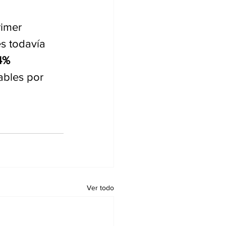
rimer 
s todavía 
4% 
bles por 
Ver todo