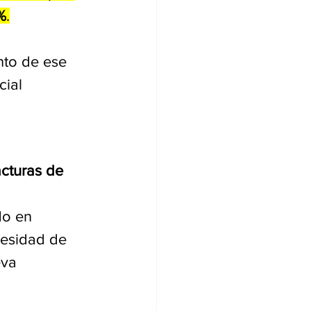
1%
.
nto de ese 
ial 
.
cturas de 
do en 
cesidad de 
eva 