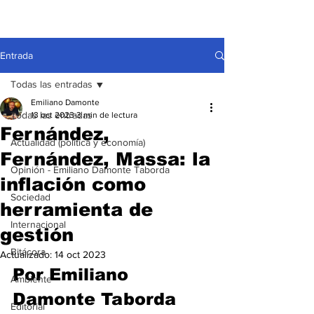
Entrada
Todas las entradas
Emiliano Damonte
Todas las entradas
13 oct 2023
3 min de lectura
Fernández,
Actualidad (política y economía)
Fernández, Massa: la
Opinión - Emiliano Damonte Taborda
inflación como
Sociedad
herramienta de
Internacional
gestión
Bitácora
Actualizado:
14 oct 2023
Por Emiliano 
Ambiente
Damonte Taborda
Editorial