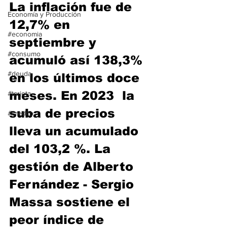
La inflación fue de 
Economía y Producción
12,7% en 
#economia
septiembre y 
#consumo
acumuló así 138,3% 
#deuda
en los últimos doce 
meses. En 2023  la 
#tarjeta
suba de precios  
#credito
lleva un acumulado 
del 103,2 %. La 
gestión de Alberto 
Fernández - Sergio 
Massa sostiene el 
peor índice de 