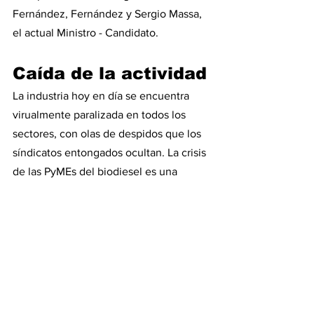
Fernández, Fernández y Sergio Massa, 
el actual Ministro - Candidato.
Caída de la actividad
La industria hoy en día se encuentra 
virualmente paralizada en todos los 
sectores, con olas de despidos que los 
síndicatos entongados ocultan. La crisis 
de las PyMEs del biodiesel es una 
dolorosa y clara muestra de como la 
gestión de las DISTORSIONES de 
Sergio Massa, ha puesto de rodillas a 
los más débiles. Las economías 
regionales se encuentran en un estado 
que solo les permite cerrar o bajar 
mucho la actividad y esperar que esto 