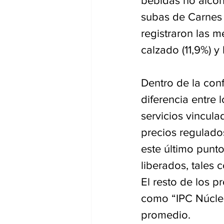
bebidas no alcohó
subas de Carnes 
registraron las m
calzado (11,9%) y
Dentro de la con
diferencia entre l
servicios vincula
precios regulado
este último punt
liberados, tales c
El resto de los p
como “IPC Núcleo
promedio.