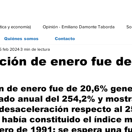
ítica y economía)
Opinión - Emiliano Damonte Taborda
So
Quiénes somos
Contacto
5 feb 2024
3 min de lectura
rial
Economía y Producción
#economia
#consumo
ación de enero fue de
ón de enero fue de 20,6% gen
do anual del 254,2% y most
 desaceleración respecto al 
 había constituido el índice m
ero de 1991; se espera una fu