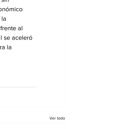
conómico 
la 
rente al 
l se aceleró 
ra la 
Ver todo