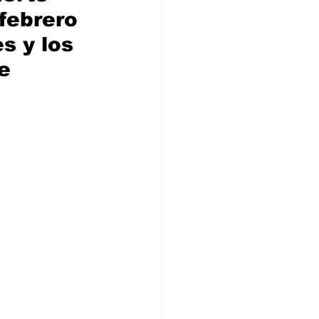
febrero 
s y los 
te