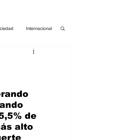
ciedad
Internacional
#deuda
#tarjeta
erando 
rando 
25,5% de 
ás alto 
erte 