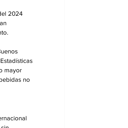
del 2024 
an 
nto.
Buenos 
Estadísticas 
vo mayor 
 bebidas no 
ernacional 
sin 