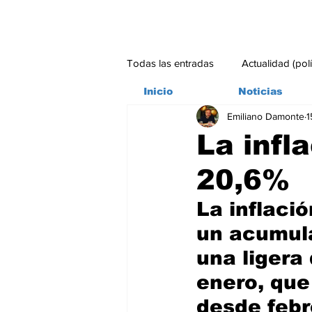
Todas las entradas
Actualidad (pol
Inicio
Noticias
Emiliano Damonte
1
Bitácora
Ambiente
Edito
La infl
20,6%
#credito
La inflaci
un acumula
una ligera
enero, que
desde febr