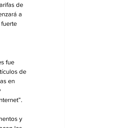
rifas de 
enzará a 
fuerte 
s fue 
tículos de 
as en 
 
nternet”.
mentos y 