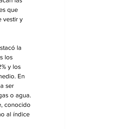
acan las 
es que 
vestir y 
stacó la 
s los 
2% y los 
medio. En 
a ser 
 gas o agua. 
e, conocido 
 al índice 