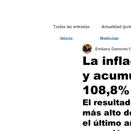
Todas las entradas
Actualidad (pol
Inicio
Noticias
Emiliano Damonte
1
Bitácora
Ambiente
Edito
La infl
y acum
#credito
108,8% 
El resulta
más alto d
el último a