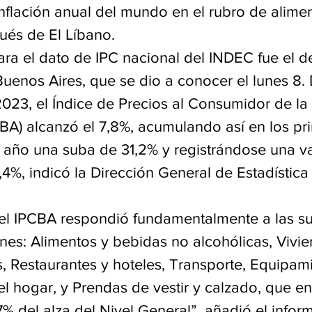
flación anual del mundo en el rubro de alimen
ués de El Líbano.
a el dato de IPC nacional del INDEC fue el de 
uenos Aires, que se dio a conocer el lunes 8. 
2023, el Índice de Precios al Consumidor de la
BA) alcanzó el 7,8%, acumulando así en los pr
 año una suba de 31,2% y registrándose una va
0,4%, indicó la Dirección General de Estadístic
del IPCBA respondió fundamentalmente a las su
ones: Alimentos y bebidas no alcohólicas, Vivie
s, Restaurantes y hoteles, Transporte, Equipam
l hogar, y Prendas de vestir y calzado, que en
7% del alza del Nivel General”, añadió el infor