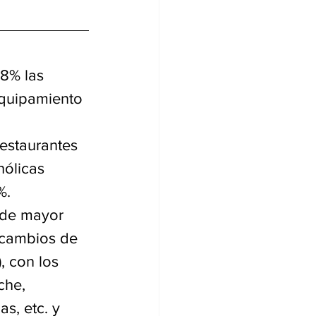
8% las 
equipamiento 
estaurantes 
ólicas 
%.
 de mayor 
 cambios de 
, con los 
che, 
s, etc. y 