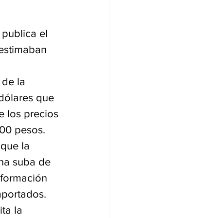
publica el 
 estimaban 
de la 
 dólares que 
e los precios 
500 pesos.
que la 
una suba de 
 formación 
mportados.
ta la 