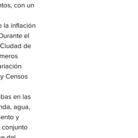
tos, con un 
la inflación 
Durante el 
 Ciudad de 
imeros 
riación 
a y Censos 
bas en las 
nda, agua, 
iento y 
 conjunto 
me del 