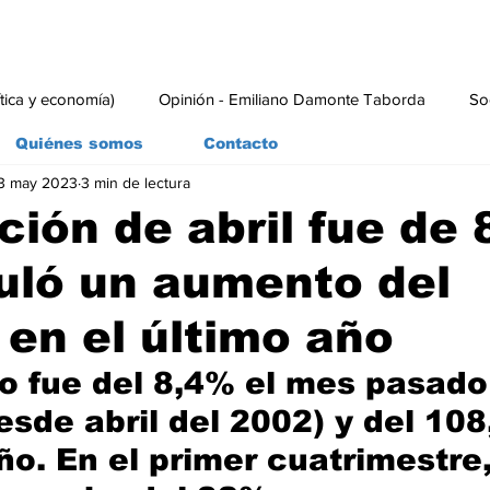
ítica y economía)
Opinión - Emiliano Damonte Taborda
So
Quiénes somos
Contacto
3 may 2023
3 min de lectura
rial
Economía y Producción
#economia
#consumo
ación de abril fue de
uló un aumento del
en el último año
do fue del 8,4% el mes pasado 
esde abril del 2002) y del 10
ño. En el primer cuatrimestre,