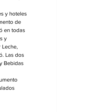
s y hoteles 
umento de 
ió en todas 
s y 
 Leche, 
ó. Las dos 
 y Bebidas 
 aumento 
ulados 