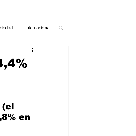
ciedad
Internacional
#deuda
#tarjeta
 8,4%
(el 
8,8% en 
 