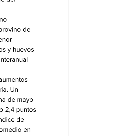
no 
provino de 
enor 
os y huevos 
interanual 
 aumentos 
ia. Un 
ana de mayo 
o 2,4 puntos 
ndice de 
romedio en 