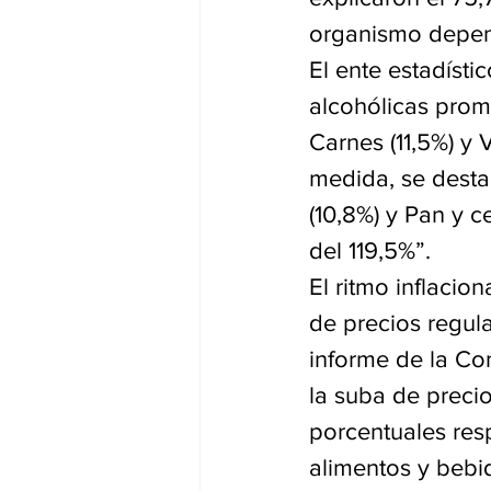
organismo depen
El ente estadísti
alcohólicas prom
Carnes (11,5%) y 
medida, se desta
(10,8%) y Pan y c
del 119,5%”.
El ritmo inflaci
de precios regula
informe de la C
la suba de preci
porcentuales res
alimentos y bebi