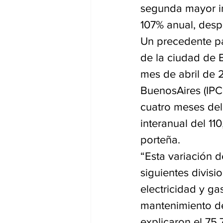
segunda mayor in
107% anual, desp
Un precedente par
de la ciudad de B
mes de abril de 
BuenosAires (IPC
cuatro meses del
interanual del 11
porteña.
“Esta variación 
siguientes divisi
electricidad y ga
mantenimiento de
explicaron el 75,