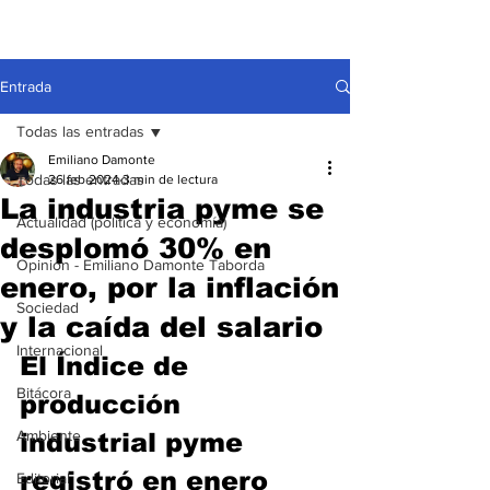
Entrada
Todas las entradas
Emiliano Damonte
Todas las entradas
26 feb 2024
3 min de lectura
La industria pyme se
Actualidad (política y economía)
desplomó 30% en
Opinión - Emiliano Damonte Taborda
enero, por la inflación
Sociedad
y la caída del salario
Internacional
El Índice de 
Bitácora
producción 
Ambiente
industrial pyme 
registró en enero 
Editorial