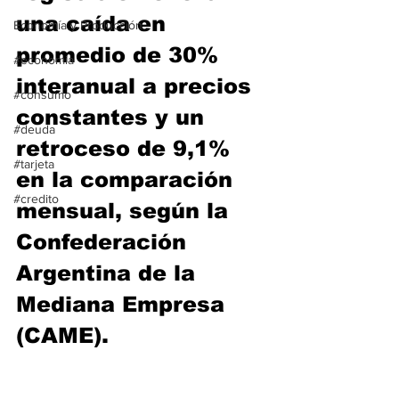
una caída en 
Economía y Producción
promedio de 30% 
#economia
interanual a precios 
#consumo
constantes y un 
#deuda
retroceso de 9,1% 
#tarjeta
en la comparación 
#credito
mensual, según la 
Confederación 
Argentina de la 
Mediana Empresa 
(CAME).