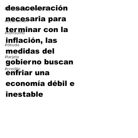
desaceleración 
Economía y Producción
necesaria para 
#economia
terminar con la 
#consumo
inflación, las 
#deuda
medidas del 
#tarjeta
gobierno buscan 
#credito
enfriar una 
economía débil e 
inestable