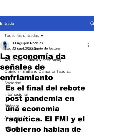
Entrada
Todas las entradas
El Aguijon Noticias
Todas las entradas
13 sept 2022
2 min de lectura
La economía da
Actualidad (política y economía)
señales de
Opinión - Emiliano Damonte Taborda
enfriamiento
Sociedad
Es el final del rebote 
Internacional
post pandemia en 
Bitácora
una economía 
Ambiente
raquítica. El FMI y el 
Gobierno hablan de 
Editorial