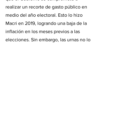
realizar un recorte de gasto público en 
medio del año electoral. Esto lo hizo 
Macri en 2019, logrando una baja de la 
inflación en los meses previos a las 
elecciones. Sin embargo, las urnas no lo 
perdonaron y perdió la carrera 
presidencial con Alberto Fernández.
Por último, cabe considerar que si el 
Gobierno subestima la inflación para 
2023, se expone a otro año con 
constantes paritarias y conflictos 
salariales como el que ha pasado, 
aumentando la conflictividad en un año 
que de por si ya se presenta como 
complejo. 