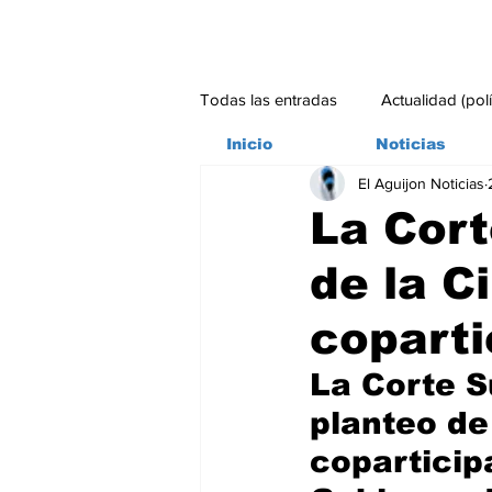
Todas las entradas
Actualidad (pol
Inicio
Noticias
El Aguijon Noticias
Bitácora
Ambiente
Edito
La Cort
de la C
#credito
coparti
La Corte S
planteo de
coparticipa