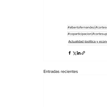
#albertofernandez
#corte
#coparticipacion
#cortesup
Actualidad (política y econ
Entradas recientes