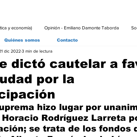
ítica y economía)
Opinión - Emiliano Damonte Taborda
So
Quiénes somos
Contacto
21 dic 2022
3 min de lectura
rial
Economía y Producción
#economia
#consumo
e dictó cautelar a fa
iudad por la
cipación
uprema hizo lugar por unanim
 Horacio Rodríguez Larreta po
ción; se trata de los fondos 