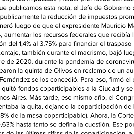
e publicamos esta nota, el Jefe de Gobierno 
publicamente la reducción de impuestos prom
eneró luego de que el expresidente Mauricio Ma
, aumentar los recursos federales que recibía 
ón del 1,4% al 3,75% para financiar el traspaso 
centaje, también durante el macrismo, bajó lue
re de 2020, durante la pandemia de coronaviru
aron la quinta de Olivos en reclamo de un a
Fernández se los concedió. Para eso, firmó el 
quitó fondos coparticipables a la Ciudad y se l
nos Aires. Más tarde, ese mismo año, el Cong
ntaba la quita, dejando la coparticipación de 
,18% de la masa coparticipable). Ahora, la Corte 
,63% hasta tanto se defina la cuestión. Ese po
es de las últimas cifras de la coparticipación, 