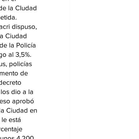
de la CIudad 
etida.
cri dispuso, 
la Ciudad 
de la Policía 
go al 3,5%.
s, policías 
umento de 
decreto 
os dio a la 
reso aprobó 
la Ciudad en 
le está 
rcentaje 
a unos 4.200 