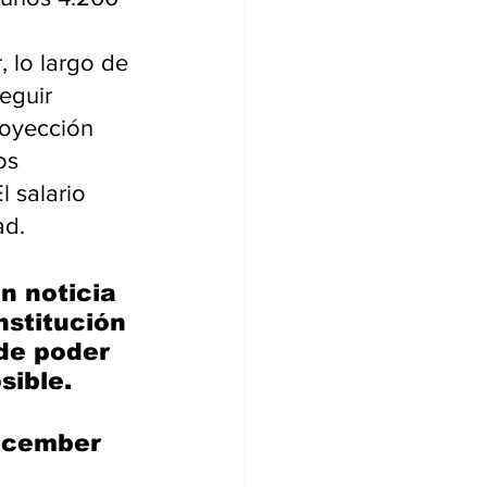
, lo largo de 
eguir 
royección 
os 
 salario 
ad.
n noticia 
nstitución 
 de poder 
sible.
ecember 