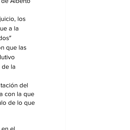
 de Alberto 
uicio, los 
ue a la 
dos″ 
n que las 
utivo 
 de la 
tación del 
a con la que 
lo de lo que 
en el 