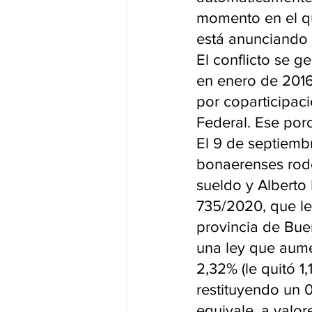
momento en el qu
está anunciando 
El conflicto se g
en enero de 2016
por coparticipaci
Federal. Ese por
El 9 de septiemb
bonaerenses rode
sueldo y Alberto 
735/2020, que le 
provincia de Bue
una ley que aume
2,32% (le quitó 1
restituyendo un 0
equivale, a valor