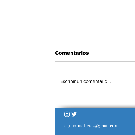
Comentarios
Escribir un comentario...
La renuncia de Petersen
mete ruido en una AFA
que maneja cada día
más frentes
aguijonnoticias@gmail.com