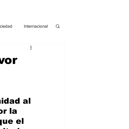
ciedad
Internacional
#deuda
#tarjeta
vor
idad al 
r la 
que el 