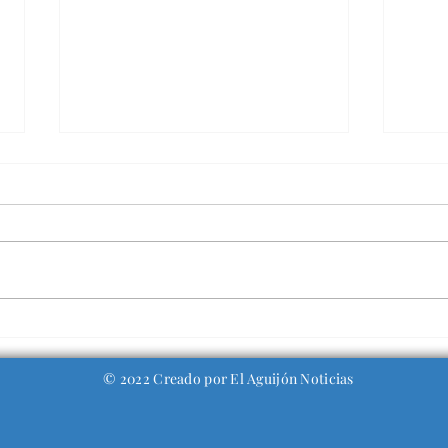
Milei ya piensa en la
Age
reelección y asegura
esc
tener decidido su
ent
© 2022 Creado por El Aguijón Noticias
compañero de fórmula
ata
infr
Hug