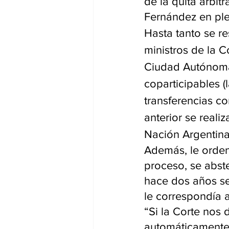
de la quita arbit
Fernández en pl
Hasta tanto se re
ministros de la 
Ciudad Autónoma
coparticipables (
transferencias co
anterior se reali
Nación Argentina
Además, le orden
proceso, se abste
hace dos años se 
le correspondía a
“Si la Corte nos 
automáticamente 