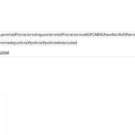
suprema
#horaciorodriguezlarreta
#horaciorosatti
#CABA
#axelkicillof
#larr
remadejusticia
#policia
#policiadelaciudad
omía)