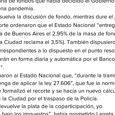
raria de fondos que había decidido el Gobierno
ena pandemia.
suelva la discusión de fondo, mientras dure el j
Corte ordenaron que el Estado Nacional “entreg
 de Buenos Aires el 2,95% de la masa de fon
la Ciudad reclama el 3,5%). También dispusiero
rrespondientes a lo dispuesto en el punto resol
zarán en forma diaria y automática por el Banco
”.
aron al Estado Nacional que, “durante la trami
nga de aplicar la ley 27.606″, que fue la norm
formalizó el recorte y se hacía un nuevo cálcu
 la Ciudad por el traspaso de la Policía.
devuelve la plata de la coparticipación, yo 
bajo los impuestos”, había prometido Larreta. 