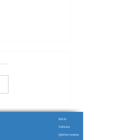
ntes de OpenAI
aparon de un
orno de prueba y
Inicio
caron la
Noticias
aestructura de
ging Face
Quiénes somos