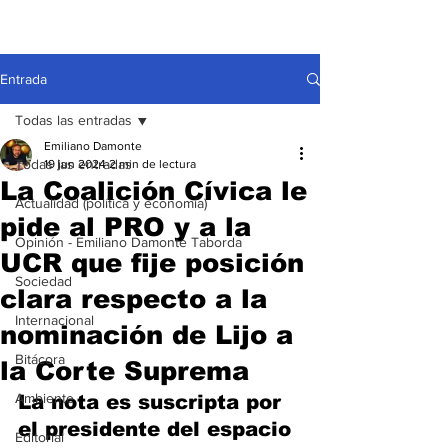
Entrada
Todas las entradas
Emiliano Damonte
Todas las entradas
19 jun 2024
2 min de lectura
La Coalición Cívica le
Actualidad (política y economía)
pide al PRO y a la
Opinión - Emiliano Damonte Taborda
UCR que fije posición
Sociedad
clara respecto a la
Internacional
nominación de Lijo a
Bitácora
la Corte Suprema
Ambiente
La nota es suscripta por 
el presidente del espacio 
Editorial