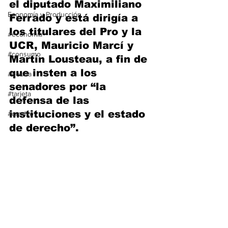
el diputado Maximiliano 
Economía y Producción
Ferrado y está dirigía a 
los titulares del Pro y la 
#economia
UCR, Mauricio Marcí y 
#consumo
Martín Lousteau, a fin de 
que insten a los 
#deuda
senadores por “la 
#tarjeta
defensa de las 
instituciones y el estado 
#credito
de derecho”.