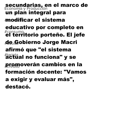
secundarias, en el marco de 
Economía y Producción
un plan integral para 
modificar el sistema 
#economia
educativo por completo en 
#consumo
el territorio porteño. El jefe 
de Gobierno Jorge Macri 
#deuda
afirmó que "el sistema 
#tarjeta
actual no funciona" y se 
promoverán cambios en la 
#credito
formación docente: "Vamos 
a exigir y evaluar más", 
destacó.