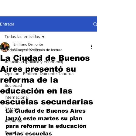
Entrada
Todas las entradas
Emiliano Damonte
Todas las entradas
27 sept 2024
3 min de lectura
La Ciudad de Buenos
Actualidad (política y economía)
Aires presentó su
Opinión - Emiliano Damonte Taborda
reforma de la
Sociedad
educación en las
Internacional
escuelas secundarias
Bitácora
La Ciudad de Buenos Aires 
lanzó este martes su plan 
Ambiente
para reformar la educación 
Editorial
en las escuelas 