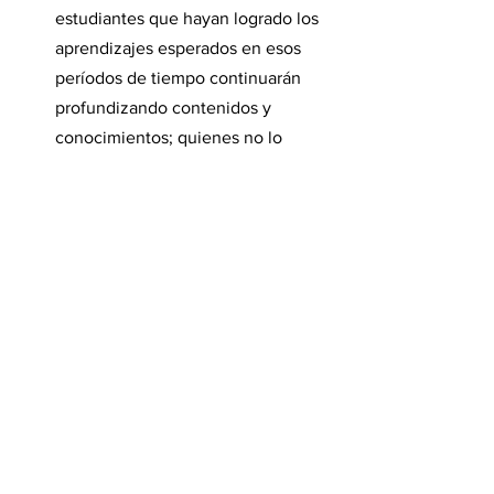
estudiantes que hayan logrado los 
aprendizajes esperados en esos 
períodos de tiempo continuarán 
profundizando contenidos y 
conocimientos; quienes no lo 
hayan logrado, seguirán trabajando 
en el nivel con refuerzos de 
tutorías docentes y en otros 
espacios extra clase.
No se repetirán años completos. 
Hoy si un alumno repite debe 
recursar todas las materias, las 
aprobadas y las que no. Con el 
nuevo método se recuperará, 
únicamente, cada nivel no 
aprobado. Un esquema similar a las 