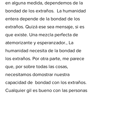
en alguna medida, dependemos de la 
bondad de los extraños.  La humanidad 
entera depende de la bondad de los 
extraños. Quizá ese sea mensaje, si es 
que existe. Una mezcla perfecta de 
atemorizante y esperanzador., La 
humanidad necesita de la bondad de 
los extraños. Por otra parte, me parece 
que, por sobre todas las cosas, 
necesitamos domostrar nuestra 
capacidad de  bondad con los extraños. 
Cualquier gil es bueno con las personas 
que quiere o aprecia. El asunto es tratar 
de hacer el bien a aquellos que no 
conocemos. Porque sí. Sin esperar 
ninguna recompensa. Nos necesitamos, 
mal que nos pese.  No deberiamos 