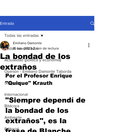
Entrada
Todas las entradas
Emiliano Damonte
Todas las entradas
15 nov 2023
2 min de lectura
La bondad de los
Actualidad (política y economía)
extraños
Opinión - Emiliano Damonte Taborda
Por el Profesor Enrique 
"Quique" Krauth
Sociedad
Internacional
"Siempre dependí de 
Bitácora
la bondad de los 
Ambiente
extraños", es la 
Editorial
frase de Blanche 