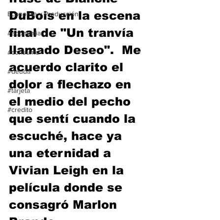
DuBois en la escena 
Economía y Producción
final de "Un tranvía 
#economia
llamado Deseo".  Me 
#consumo
acuerdo clarito el 
#deuda
dolor a flechazo en 
#tarjeta
el medio del pecho 
#credito
que sentí cuando la 
escuché, hace ya 
una eternidad a 
Vivian Leigh en la 
película donde se 
consagró Marlon 