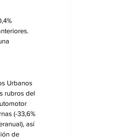
0,4% 
nteriores. 
una 
ios Urbanos 
s rubros del 
automotor 
rnas (-33,6% 
ranual), así 
ión de 