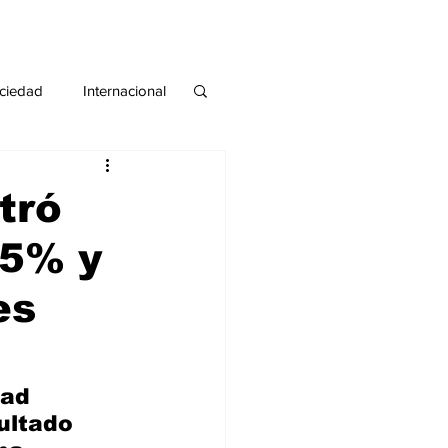
ciedad
Internacional
#deuda
#tarjeta
tró
,5% y
es
dad 
ultado 