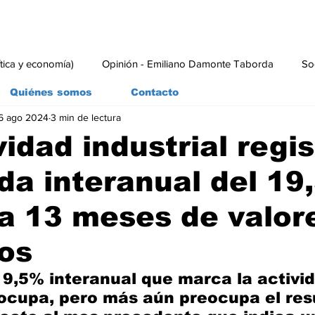
ítica y economía)
Opinión - Emiliano Damonte Taborda
So
Quiénes somos
Contacto
6 ago 2024
3 min de lectura
rial
Economía y Producción
#economia
#consumo
vidad industrial regis
da interanual del 19
a 13 meses de valor
os
19,5% interanual que marca la activi
eocupa, pero más aún preocupa el res