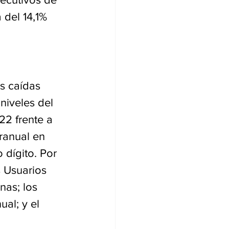
 del 14,1% 
s caídas 
niveles del 
22 frente a 
ranual en 
 dígito. Por 
 Usuarios 
nas; los 
al; y el 