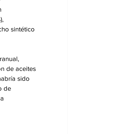
n 
, 
ho sintético 
anual, 
n de aceites 
habría sido 
o de 
a 