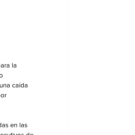
ara la 
o 
 una caída 
or 
das en las 
secutivos de 