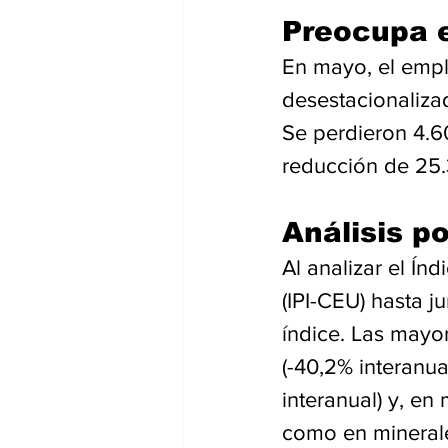
Preocupa 
En mayo, el emple
desestacionalizad
Se perdieron 4.6
reducción de 25
Análisis po
Al analizar el Ín
(IPI-CEU) hasta j
índice. Las mayo
(-40,2% interanua
interanual) y, en
como en minerale