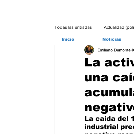
Todas las entradas
Actualidad (pol
Inicio
Noticias
Emiliano Damonte
1
Bitácora
Ambiente
Edito
La acti
una caí
#credito
acumul
negativ
La caída del 
industrial pr