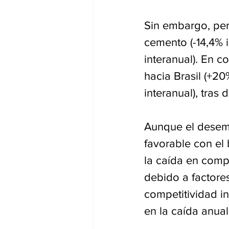
Sin embargo, per
cemento (-14,4% i
interanual). En c
hacia Brasil (+20
interanual), tra
Aunque el desemp
favorable con el 
la caída en comp
debido a factore
competitividad in
en la caída anua