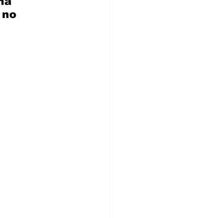
na 
 no 