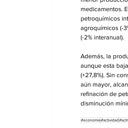
medicamentos. E
petroquímicos int
agroquímicos (-3%
(-2% interanual).
Además, la produ
aunque esta baja
(+27,8%). Sin con
aún mayor, alcanz
refinación de pe
disminución míni
#economia
#actividad
#acti