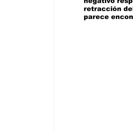
negativo resp
retracción de
parece encont