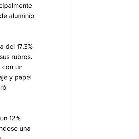
ncipalmente 
 de aluminio 
a del 17,3% 
sus rubros. 
 con un 
je y papel 
ró 
 un 12% 
ándose una 
 