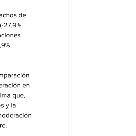
pachos de 
(-27,9% 
aciones 
5,9% 
omparación 
eración en 
ima que, 
 y la 
 moderación 
re.