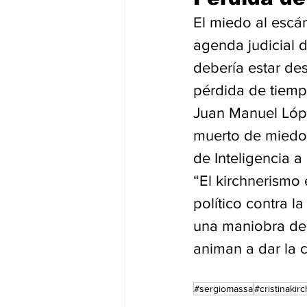
El miedo al escán
agenda judicial d
debería estar de
pérdida de tiemp
Juan Manuel López
muerto de miedo
de Inteligencia a
“El kirchnerismo 
político contra l
una maniobra de i
animan a dar la 
#sergiomassa
#cristinakir