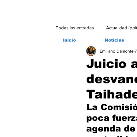
Todas las entradas
Actualidad (pol
Inicio
Noticias
Emiliano Damonte
7
Bitácora
Ambiente
Edito
Juicio 
desvane
#credito
Taihade
La Comisió
poca fuerz
agenda de 