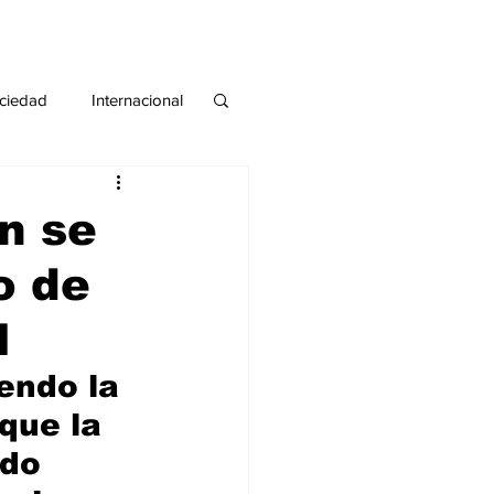
ciedad
Internacional
#deuda
#tarjeta
ón se
o de
l
endo la 
que la 
do 