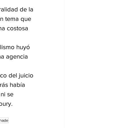
alidad de la 
un tema que 
na costosa 
alismo huyó 
a agencia 
o del juicio 
rás había 
ni se 
oury.
ihade