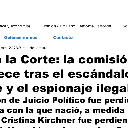
ítica y economía)
Opinión - Emiliano Damonte Taborda
So
Quiénes somos
Contacto
 nov 2023
3 min de lectura
rial
Economía y Producción
#economia
#consumo
a la Corte: la comisi
ce tras el escándal
 y el espionaje ilega
n de Juicio Político fue perdi
a con la que nació, a medida 
Cristina Kirchner fue perdien