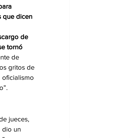
para 
s que dicen 
scargo de 
se tornó 
ente de 
s gritos de 
oficialismo 
o”.
de jueces, 
 dio un 