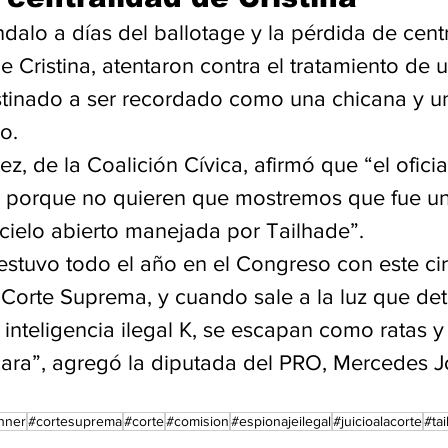
dalo a días del ballotage y la pérdida de centr
e Cristina, atentaron contra el tratamiento de 
stinado a ser recordado como una chicana y u
o.
, de la Coalición Cívica, afirmó que “el ofici
 porque no quieren que mostremos que fue un
 cielo abierto manejada por Tailhade”.
estuvo todo el año en el Congreso con este circ
a Corte Suprema, y cuando sale a la luz que det
nteligencia ilegal K, se escapan como ratas y 
cara”, agregó la diputada del PRO, Mercedes J
chner
#cortesuprema
#corte
#comision
#espionajeilegal
#juicioalacorte
#ta