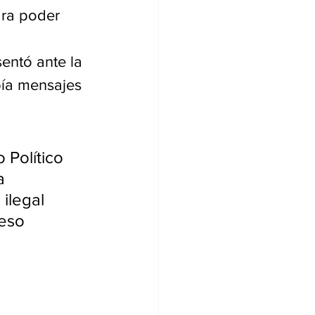
ra poder 
entó ante la 
bía mensajes 
 Político 
a 
ilegal 
eso 