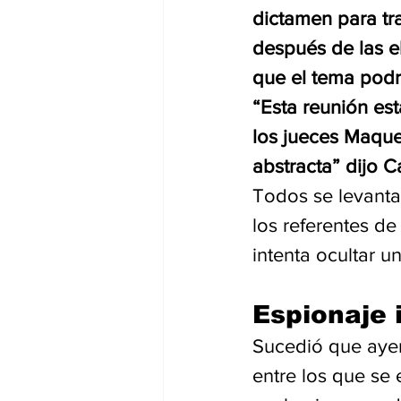
dictamen para tra
después de las e
que el tema podrí
“Esta reunión es
los jueces Maqued
abstracta” dijo Ca
Todos se levanta
los referentes de
intenta ocultar u
Espionaje i
Sucedió que ayer,
entre los que se