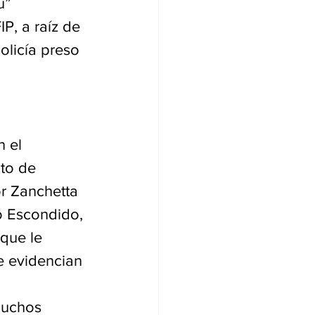
u” 
, a raíz de 
olicía preso 
 el 
to de 
r Zanchetta 
o Escondido, 
que le 
e evidencian 
muchos 