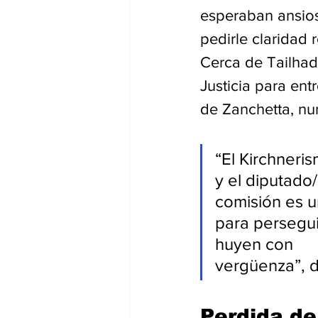
esperaban ansios
pedirle claridad 
Cerca de Tailhad
Justicia para ent
de Zanchetta, nu
“El Kirchneri
y el diputado
comisión es un
para persegui
huyen con 
vergüenza”, d
Perdida de