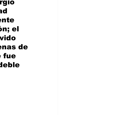
rgio 
ad 
nte 
n; el 
vido 
enas de 
 fue 
deble 