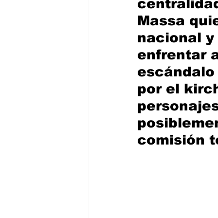
centralida
Massa quie
nacional y
enfrentar 
escándalo 
por el kir
personajes 
posiblemen
comisión t