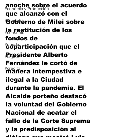
anoche sobre el acuerdo 
Economía y Producción
que alcanzó con el 
#economia
Gobierno de Milei sobre 
la restitución de los 
#consumo
fondos de 
#deuda
coparticipación que el 
Presidente Alberto 
#tarjeta
Fernández le cortó de 
#credito
manera intempestiva e 
ilegal a la Ciudad 
durante la pandemia. El 
Alcalde porteño destacó 
la voluntad del Gobierno 
Nacional de acatar el 
fallo de la Corte Suprema 
y la predisposición al 