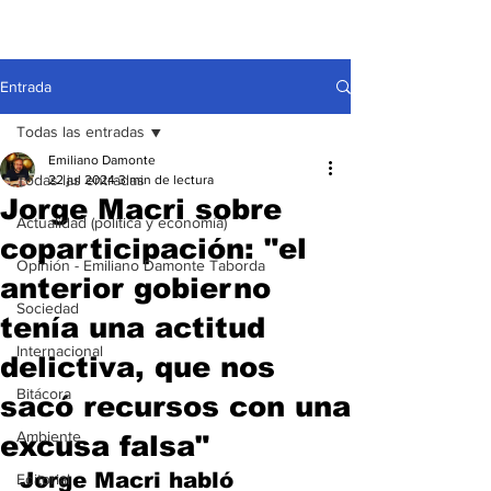
Entrada
Todas las entradas
Emiliano Damonte
Todas las entradas
22 jul 2024
3 min de lectura
Jorge Macri sobre
Actualidad (política y economía)
coparticipación: "el
Opinión - Emiliano Damonte Taborda
anterior gobierno
Sociedad
tenía una actitud
Internacional
delictiva, que nos
Bitácora
sacó recursos con una
Ambiente
excusa falsa"
Jorge Macri habló 
Editorial