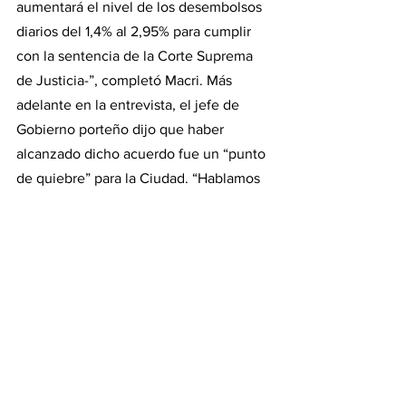
aumentará el nivel de los desembolsos 
diarios del 1,4% al 2,95% para cumplir 
con la sentencia de la Corte Suprema 
de Justicia-”, completó Macri. Más 
adelante en la entrevista, el jefe de 
Gobierno porteño dijo que haber 
alcanzado dicho acuerdo fue un “punto 
de quiebre” para la Ciudad. “Hablamos 
de muchos millones de dólares. Van a 
empezarnos a pasarnos por mes 
alrededor de 80.000 o 90.000 millones 
de pesos. Es una suma considerable”.
“Vamos a ir con Nación a la Corte con 
una postura de acuerdo en los próximos 
días. Va a ser un gran paso esto de que 
se vaya a cumplir el fallo. Porque si no 