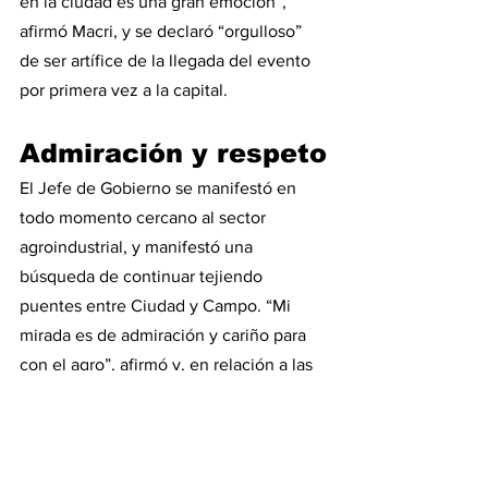
en la ciudad es una gran emoción”, 
afirmó Macri, y se declaró “orgulloso” 
de ser artífice de la llegada del evento 
por primera vez a la capital.
Admiración y respeto
El Jefe de Gobierno se manifestó en 
todo momento cercano al sector 
agroindustrial, y manifestó una 
búsqueda de continuar tejiendo 
puentes entre Ciudad y Campo. “Mi 
mirada es de admiración y cariño para 
con el agro”, afirmó y, en relación a las 
distinciones entre campo y ciudad, 
pidió “terminar con el concepto del ´o´ y 
empezar a abrazar el concepto del ´y´” 
para “ir hacia la unión de capitales, 