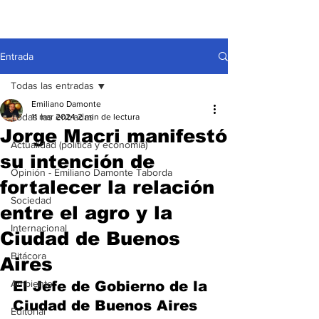
Entrada
Todas las entradas
Emiliano Damonte
Todas las entradas
11 mar 2024
2 min de lectura
Jorge Macri manifestó
Actualidad (política y economía)
su intención de
Opinión - Emiliano Damonte Taborda
fortalecer la relación
Sociedad
entre el agro y la
Internacional
Ciudad de Buenos
Bitácora
Aires
Ambiente
El Jefe de Gobierno de la 
Ciudad de Buenos Aires 
Editorial