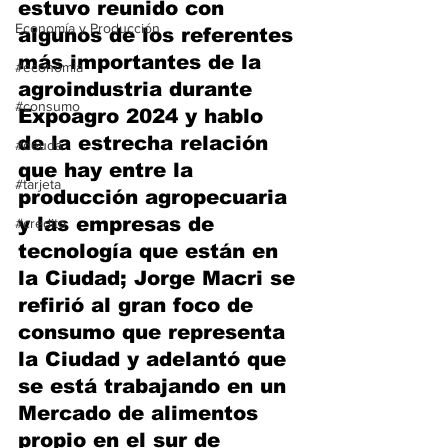
estuvo reunido con 
Economía y Producción
algunos de los referentes 
más importantes de la 
#economia
agroindustria durante 
#consumo
Expoagro 2024 y hablo 
de la estrecha relación 
#deuda
que hay entre la 
#tarjeta
producción agropecuaria 
y las empresas de 
#credito
tecnología que están en 
la Ciudad; Jorge Macri se 
refirió al gran foco de 
consumo que representa 
la Ciudad y adelantó que 
se está trabajando en un 
Mercado de alimentos 
propio en el sur de 