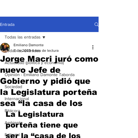
Entrada
Todas las entradas
Emiliano Damonte
Todas las entradas
7 dic 2023
4 min de lectura
Jorge Macri juró como
Actualidad (política y economía)
nuevo Jefe de
Opinión - Emiliano Damonte Taborda
Gobierno y pidió que
Sociedad
la Legislatura porteña
Internacional
sea “la casa de los
Bitácora
La Legislatura 
Ambiente
porteña tiene que 
ser la “casa de los 
Editorial