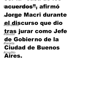
acuerdos”, afirmó 
Economía y Producción
Jorge Macri durante 
#economia
el discurso que dio 
#consumo
tras jurar como Jefe 
#deuda
de Gobierno de la 
#tarjeta
Ciudad de Buenos 
#credito
Aires.