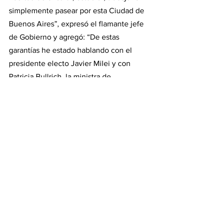
simplemente pasear por esta Ciudad de 
Buenos Aires”, expresó el flamante jefe 
de Gobierno y agregó: “De estas 
garantías he estado hablando con el 
presidente electo Javier Milei y con 
Patricia Bullrich, la ministra de 
seguridad del Gobierno Nacional. 
Vamos a trabajar en equipo para 
garantizar esas libertades”.
Actividad económica
Para la actividad económica, Macri 
sostuvo que va a impulsar medidas para 
acompañar y potenciar a los privados, 
como la creación de una ventanilla 
única para habilitación de actividades 
económicas.