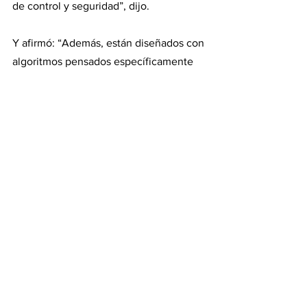
de control y seguridad”, dijo.
Y afirmó: “Además, están diseñados con 
algoritmos pensados específicamente 
para detectar sus gustos, estados de 
ánimo y puntos débiles, y crear 
estrategias sofisticadas para atraerlos y 
volverlos adictos al juego”, advirtió.
#jorgemacri
#buenosairesciudad
#ciudad
#apuestas
#ludopatia
#ludopatiainfantil
Actualidad (política y economía)
Ver todo
Entradas recientes