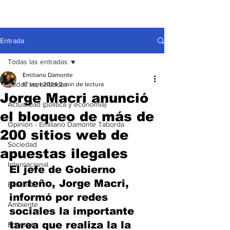
Entrada
Todas las entradas
Emiliano Damonte
Todas las entradas
17 sept 2024
2 min de lectura
Jorge Macri anunció
Actualidad (política y economía)
el bloqueo de más de
Opinión - Emiliano Damonte Taborda
200 sitios web de
Sociedad
apuestas ilegales
Internacional
El jefe de Gobierno 
porteño, Jorge Macri, 
Bitácora
informó por redes 
Ambiente
sociales la importante 
tarea que realiza la la 
Editorial