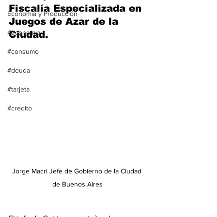
Fiscalía Especializada en 
Economía y Producción
Juegos de Azar de la 
#economia
Ciudad.
#consumo
#deuda
#tarjeta
#credito
Jorge Macri Jefe de Gobierno de la Ciudad 
de Buenos Aires