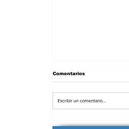
Comentarios
Escribir un comentario...
El llanto de Venezuela
no tiene consuelo: las