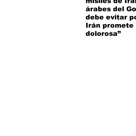
misiles de Irá
árabes del Go
debe evitar p
Irán promete 
dolorosa”