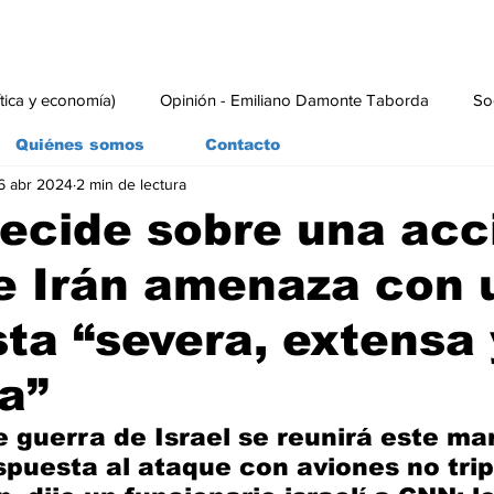
ítica y economía)
Opinión - Emiliano Damonte Taborda
So
Quiénes somos
Contacto
6 abr 2024
2 min de lectura
rial
Economía y Producción
#economia
#consumo
decide sobre una acc
 e Irán amenaza con 
ta “severa, extensa 
a”
e guerra de Israel se reunirá este ma
espuesta al ataque con aviones no trip