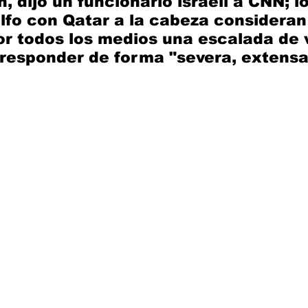
n, dijo un funcionario israelí a CNN; l
lfo con Qatar a la cabeza consideran
or todos los medios una escalada de v
responder de forma "severa, extensa