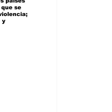
os países 
 que se 
iolencia; 
 y 