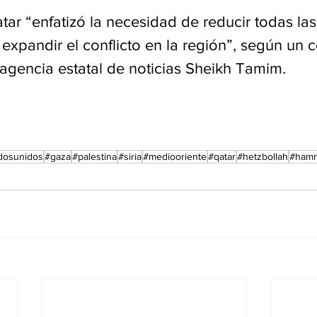
tar “enfatizó la necesidad de reducir todas la
 expandir el conflicto en la región”, según un
 agencia estatal de noticias Sheikh Tamim.
dosunidos
#gaza
#palestina
#siria
#mediooriente
#qatar
#hetzbollah
#ham