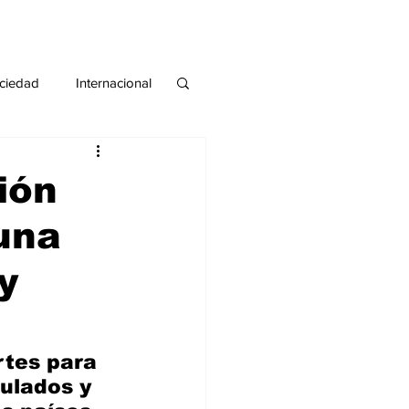
ciedad
Internacional
#deuda
#tarjeta
ión
una
y
rtes para 
ulados y 