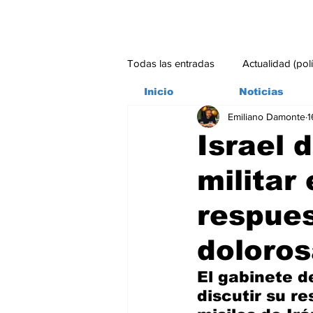
Todas las entradas
Actualidad (pol
Inicio
Noticias
Emiliano Damonte
1
Bitácora
Ambiente
Edito
Israel 
militar
#credito
respues
doloros
El gabinete d
discutir su r