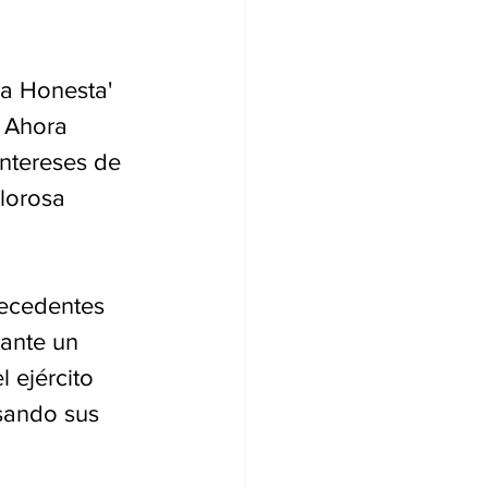
a Honesta' 
. Ahora 
ntereses de 
lorosa 
recedentes 
rante un 
 ejército 
esando sus 