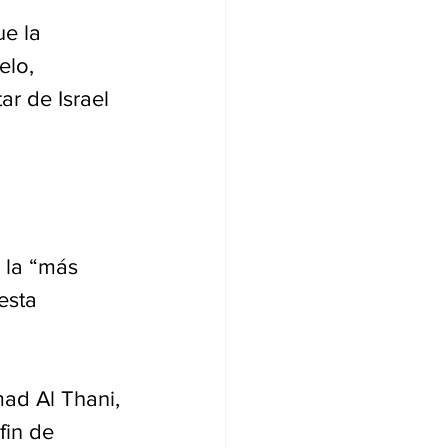
e la 
elo, 
ar de Israel 
e la “más 
esta 
ad Al Thani, 
fin de 