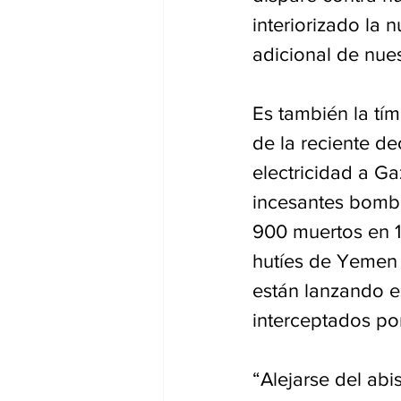
interiorizado la 
adicional de nue
Es también la tím
de la reciente de
electricidad a Ga
incesantes bomba
900 muertos en 11
hutíes de Yemen
están lanzando es
interceptados por
“Alejarse del ab