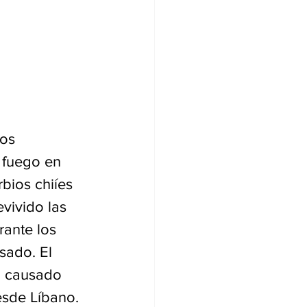
os 
 fuego en 
bios chiíes 
vivido las 
ante los 
sado. El 
n causado 
esde Líbano. 