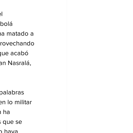
l 
bolá 
 ha matado a 
aprovechando 
 que acabó 
san Nasralá, 
palabras 
 lo militar 
n ha 
 que se 
o haya 