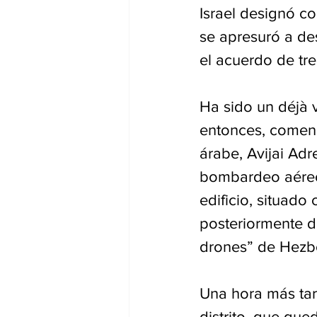
Israel designó co
se apresuró a de
el acuerdo de tr
Ha sido un déjà 
entonces, comenz
árabe, Avijai Adr
bombardeo aéreo.
edificio, situad
posteriormente d
drones” de Hezb
Una hora más tar
distrito, que que