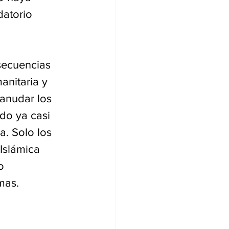
datorio 
secuencias 
anitaria y 
eanudar los 
do ya casi 
a. Solo los 
Islámica 
o 
mas.