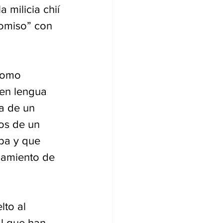
 milicia chií 
romiso” con 
Como 
en lengua 
a de un 
os de un 
pa y que 
namiento de 
to al 
al que han 