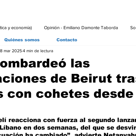
ítica y economía)
Opinión - Emiliano Damonte Taborda
So
Quiénes somos
Contacto
8 mar 2025
4 min de lectura
rial
Economía y Producción
#economia
#consumo
bombardeó las
ciones de Beirut tra
s con cohetes desde
aelí reacciona con fuerza al segundo lanz
Líbano en dos semanas, del que se desvi
cuación ha cambiado”, advierte Netanyah