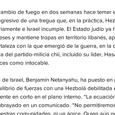
cambio de fuego en dos semanas hace temer e
gresivo de una tregua que, en la práctica, Hez
riamente e Israel incumple. El Estado judío ya
eses y mantiene tropas en territorio libanés, 
rtaleza con la que emergió de la guerra, en la
 del partido-milicia chií, incluido su líder, Ha
nces como intocable.
o de Israel, Benjamín Netanyahu, ha puesto en 
ilibrio de fuerzas con una Hezbolá debilitada en
ente en corto en el plano interno. “La ecuació
ubrayado en un comunicado. “No permitiremos
uestras comunidades, ni un ápice. Quien aún n