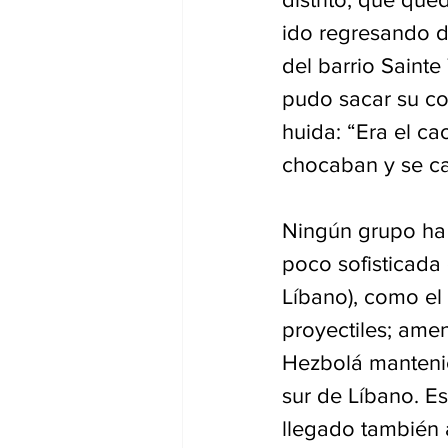
ido regresando d
del barrio Sainte
pudo sacar su co
huida: “Era el ca
chocaban y se ca
Ningún grupo ha 
poco sofisticada (
Líbano), como el
proyectiles; ame
Hezbolá mantenié
sur de Líbano. E
llegado también a