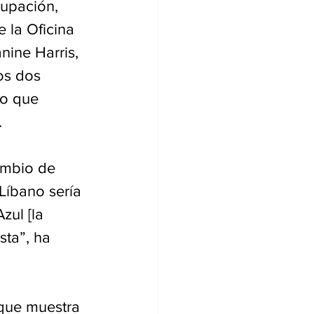
upación, 
 la Oficina 
ine Harris, 
os dos 
lo que 
.
ambio de 
Líbano sería 
zul [la 
sta”, ha 
que muestra 