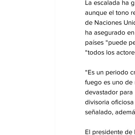
La escalada ha g
aunque el tono re
de Naciones Unid
ha asegurado en 
países “puede per
“todos los actor
“Es un periodo cr
fuego es uno de 
devastador para l
divisoria oficios
señalado, ademá
El presidente de