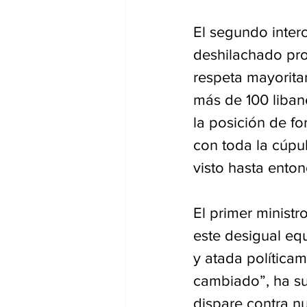
El segundo inter
deshilachado pro
respeta mayorita
más de 100 liban
la posición de fo
con toda la cúpula
visto hasta ento
El primer ministr
este desigual equ
y atada políticam
cambiado”, ha s
dispare contra n