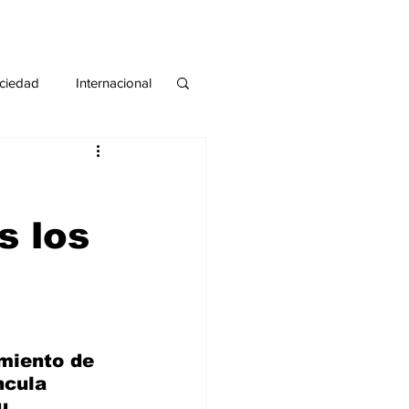
ciedad
Internacional
#deuda
#tarjeta
s los
amiento de 
ncula 
u