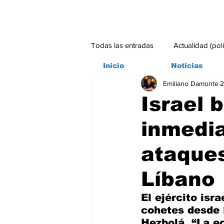
Todas las entradas
Actualidad (pol
Inicio
Noticias
Emiliano Damonte
2
Bitácora
Ambiente
Edito
Israel 
inmedia
#credito
ataque
Líbano
El ejército isr
cohetes desde 
Hezbolá. “La e