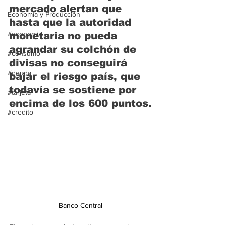
mercado alertan que 
Economía y Producción
hasta que la autoridad 
#economia
monetaria no pueda 
agrandar su colchón de 
#consumo
divisas no conseguirá 
#deuda
bajar el riesgo país, que 
todavía se sostiene por 
#tarjeta
encima de los
 600 puntos
.
#credito
Banco Central