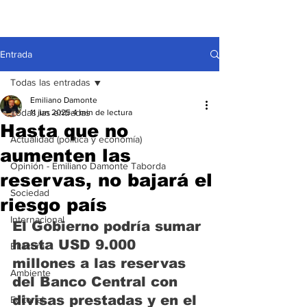
Entrada
Todas las entradas
Emiliano Damonte
Todas las entradas
11 jun 2025
4 min de lectura
Hasta que no
Actualidad (política y economía)
aumenten las
Opinión - Emiliano Damonte Taborda
reservas, no bajará el
Sociedad
riesgo país
Internacional
El Gobierno podría sumar
hasta USD 9.000 
Bitácora
millones
 a las reservas 
Ambiente
del Banco Central con 
divisas prestadas y en el 
Editorial