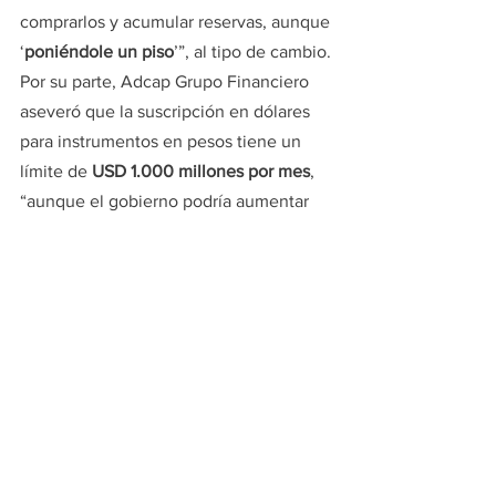
comprarlos y acumular reservas, aunque 
‘
poniéndole un piso
’”, al tipo de cambio.
Por su parte, Adcap Grupo Financiero 
aseveró que la suscripción en dólares 
para instrumentos en pesos tiene un 
límite de
 USD 1.000 millones por mes
, 
“aunque el gobierno podría aumentar 
fácilmente este tope si las condiciones 
lo permiten”. “Interpretamos esto como 
una señal de que el gobierno espera 
acumular USD 7.000 millones 
adicionales mediante este mecanismo 
para fin de año”, estimaron.
La cuestión de la cantidad de inversores 
externos posicionados en títulos 
argentinos es decisiva. El Gobierno 