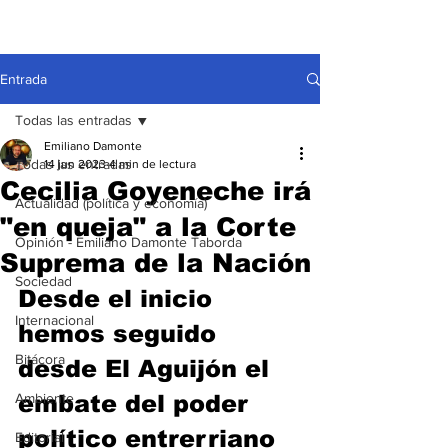
Entrada
Todas las entradas
Emiliano Damonte
Todas las entradas
14 jun 2023
4 min de lectura
Cecilia Goyeneche irá
Actualidad (política y economía)
"en queja" a la Corte
Opinión - Emiliano Damonte Taborda
Suprema de la Nación
Sociedad
Desde el inicio 
Internacional
hemos seguido 
Bitácora
desde El Aguijón el 
Ambiente
embate del poder 
político entrerriano 
Editorial