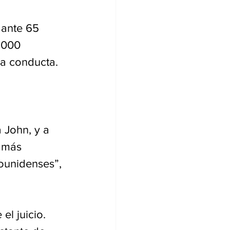
ante 65 
.000 
a conducta. 
 
 John, y a 
 más 
unidenses”, 
el juicio. 