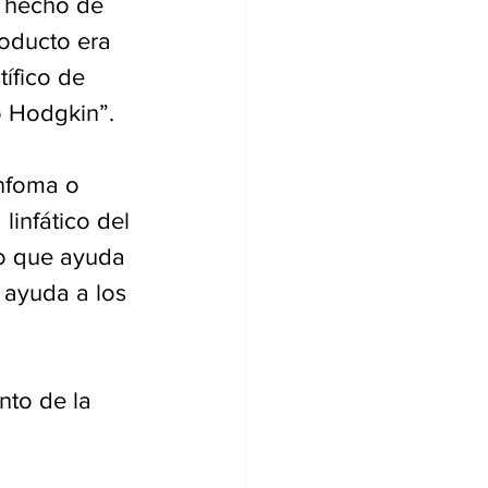
 hecho de 
oducto era 
ífico de 
o Hodgkin”.
nfoma o 
linfático del 
io que ayuda 
 ayuda a los 
nto de la 