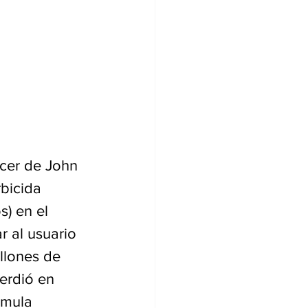
cer de John 
bicida 
) en el 
 al usuario 
llones de 
erdió en 
umula 