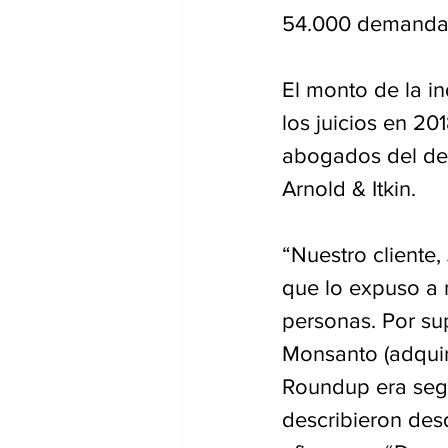
54.000 demanda
El monto de la i
los juicios en 201
abogados del dem
Arnold & Itkin.
“Nuestro cliente,
que lo expuso a n
personas. Por su
Monsanto (adquir
Roundup era segur
describieron desd