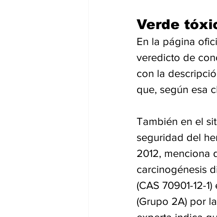
Verde tóxi
En la página ofic
veredicto de con
con la descripci
que, según esa cl
También en el sit
seguridad del he
2012, menciona q
carcinogénesis d
(CAS 70901-12-1)
(Grupo 2A) por l