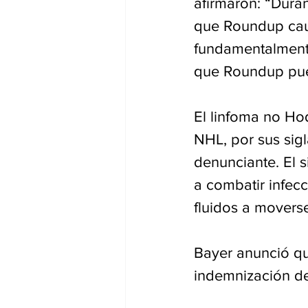
afirmaron: “Dura
que Roundup caus
fundamentalmente
que Roundup pue
El linfoma no Ho
NHL, por sus sigl
denunciante. El s
a combatir infec
fluidos a moverse
Bayer anunció qu
indemnización d