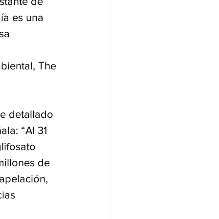
stante de 
ía es una 
sa 
biental, The 
e detallado 
la: “Al 31 
lifosato 
illones de 
 apelación, 
ias 