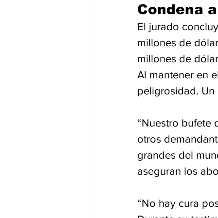
Condena a
El jurado concl
millones de dóla
millones de dóla
Al mantener en e
peligrosidad. Un
“Nuestro bufete 
otros demandante
grandes del mun
aseguran los ab
“No hay cura posi