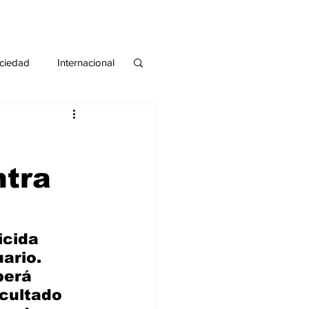
ciedad
Internacional
#deuda
#tarjeta
ntra
icida 
ario. 
berá 
cultado 