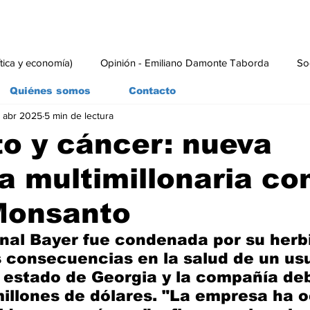
ítica y economía)
Opinión - Emiliano Damonte Taborda
So
Quiénes somos
Contacto
 abr 2025
5 min de lectura
rial
Economía y Producción
#economia
#consumo
to y cáncer: nueva
 multimillonaria co
Monsanto
nal Bayer fue condenada por su herb
as consecuencias en la salud de un usu
 estado de Georgia y la compañía de
illones de dólares. "La empresa ha o