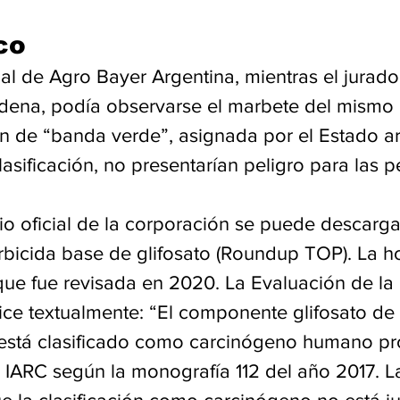
co
ial de Agro Bayer Argentina, mientras el jurado
dena, podía observarse el marbete del mismo 
ón de “banda verde”, asignada por el Estado ar
asificación, no presentarían peligro para las p
io oficial de la corporación se puede descarga
rbicida base de glifosato (Roundup TOP). La ho
ue fue revisada en 2020. La Evaluación de la 
ice textualmente: “El componente glifosato de 
 está clasificado como carcinógeno humano pr
a IARC según la monografía 112 del año 2017. L