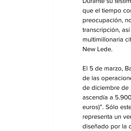
Durante su testim
que el tiempo con
preocupación, no 
transcripción, as
multimillonaria c
New Lede.
El 5 de marzo, Ba
de las operacione
de diciembre de 2
ascendía a 5.900
euros)”. Sólo est
representa un ve
diseñado por la 