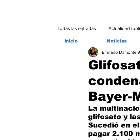
Todas las entradas
Actualidad (pol
Inicio
Noticias
Emiliano Damonte
9
Bitácora
Ambiente
Edito
Glifosa
condena
#credito
Bayer-
La multinacio
glifosato y l
Sucedió en el
pagar 2.100 m