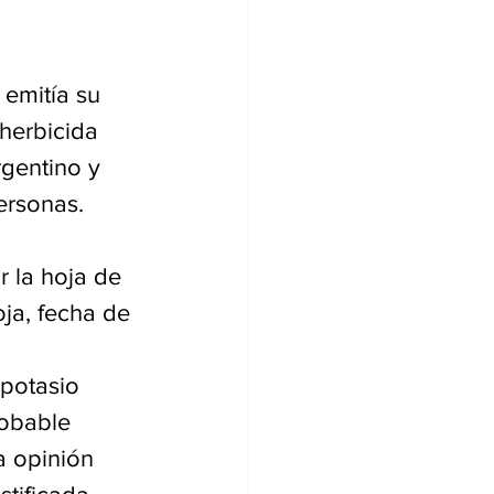
 emitía su 
herbicida 
gentino y 
ersonas.
r la hoja de 
ja, fecha de 
potasio 
obable 
a opinión 