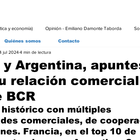
ítica y economía)
Opinión - Emiliano Damonte Taborda
So
Quiénes somos
Contacto
4 jul 2024
4 min de lectura
rial
Economía y Producción
#economia
#consumo
 y Argentina, apunte
u relación comercial
e BCR
 histórico con múltiples 
des comerciales, de coopera
nes. Francia, en el top 10 de 