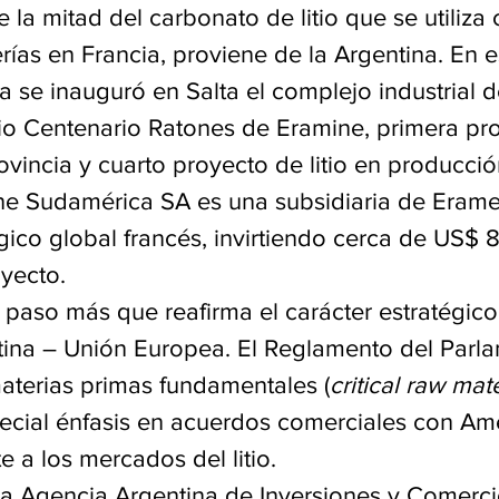
la mitad del carbonato de litio que se utiliza
ías en Francia, proviene de la Argentina. En es
 se inauguró en Salta el complejo industrial d
tio Centenario Ratones de Eramine, primera pr
rovincia y cuarto proyecto de litio en producció
ne Sudamérica SA es una subsidiaria de Erame
ico global francés, invirtiendo cerca de US$ 
oyecto.
 paso más que reafirma el carácter estratégico
tina – Unión Europea. El Reglamento del Parl
terias primas fundamentales (
critical raw mate
pecial énfasis en acuerdos comerciales con Amé
e a los mercados del litio.
a Agencia Argentina de Inversiones y Comerci