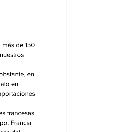
a más de 150 
nuestros 
obstante, en 
galo en 
mportaciones 
es francesas 
po, Francia 