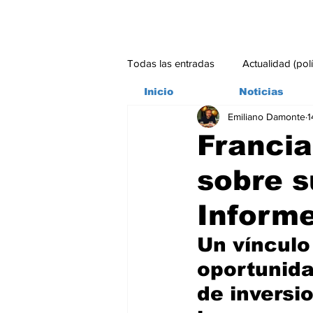
Todas las entradas
Actualidad (pol
Inicio
Noticias
Emiliano Damonte
1
Bitácora
Ambiente
Edito
Francia
sobre s
#credito
Inform
Un vínculo
oportunida
de inversio