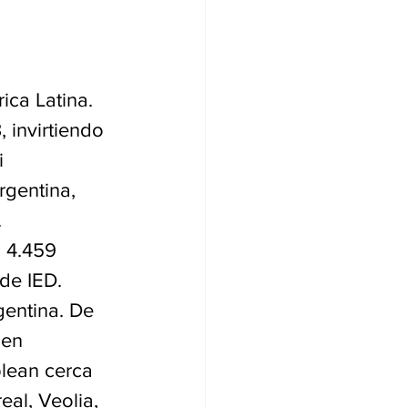
ica Latina. 
 invirtiendo 
 
rgentina, 
 
 4.459 
 de IED.
gentina. De 
 en 
plean cerca 
al, Veolia, 