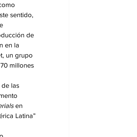
 como 
te sentido, 
e 
oducción de 
n en la 
t, un grupo 
870 millones 
 de las 
amento 
rials
 en 
rica Latina” 
o 