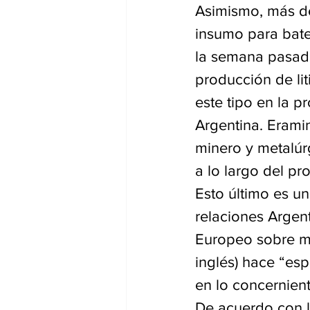
Asimismo, más de 
insumo para bater
la semana pasada
producción de li
este tipo en la p
Argentina. Erami
minero y metalúrg
a lo largo del pr
Esto último es un
relaciones Argen
Europeo sobre ma
inglés) hace “es
en lo concernient
De acuerdo con l