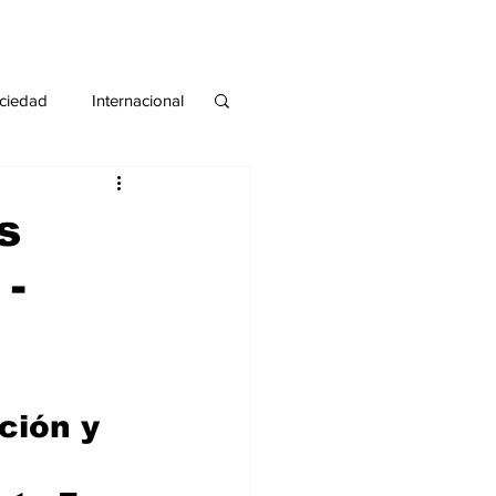
ciedad
Internacional
#deuda
#tarjeta
s
 -
ción y 