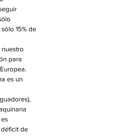
seguir 
sólo 
 sólo 15% de 
 nuestro 
ón para 
n Europea.
na es un 
 
guadores), 
aquinaria 
 es 
déficit de 