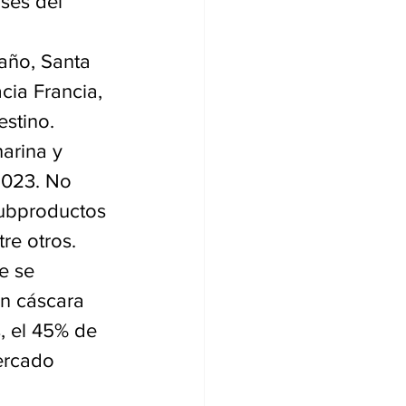
ses del 
año, Santa 
cia Francia, 
stino. 
arina y 
2023. No 
subproductos 
tre otros.
e se 
n cáscara 
, el 45% de 
ercado 