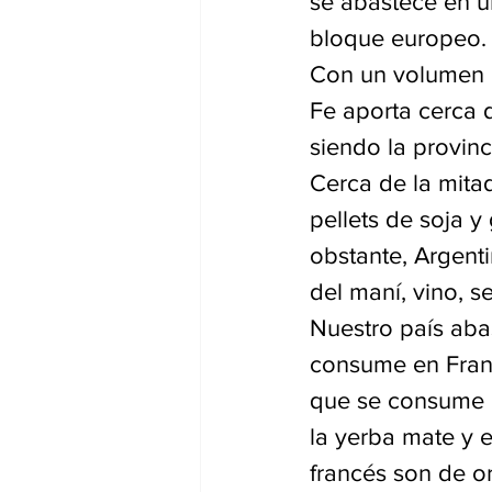
se abastece en u
bloque europeo.
Con un volumen e
Fe aporta cerca d
siendo la provinc
Cerca de la mitad
pellets de soja 
obstante, Argent
del maní, vino, s
Nuestro país aba
consume en Franc
que se consume e
la yerba mate y 
francés son de o