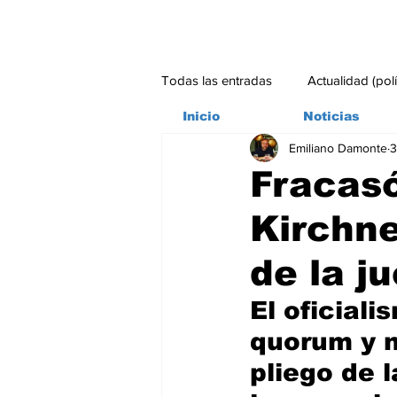
Todas las entradas
Actualidad (pol
Inicio
Noticias
Emiliano Damonte
3
Bitácora
Ambiente
Edito
Fracasó
Kirchne
#credito
de la j
El oficial
quorum y n
pliego de 