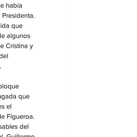
se había 
 Presidenta. 
ida que 
de algunos 
 Cristina y 
del 
.
 bloque 
jugada que 
s el 
de Figueroa. 
sables del 
l, Guillermo 