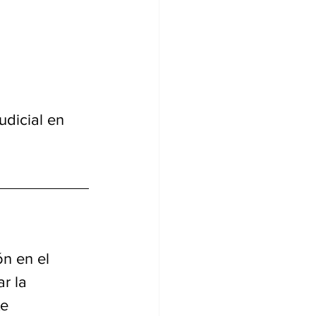
udicial en 
n en el 
r la 
e 