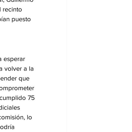
 recinto 
ían puesto 
a esperar 
 volver a la 
cender que 
 comprometer 
 cumplido 75 
iciales 
omisión, lo 
odría 