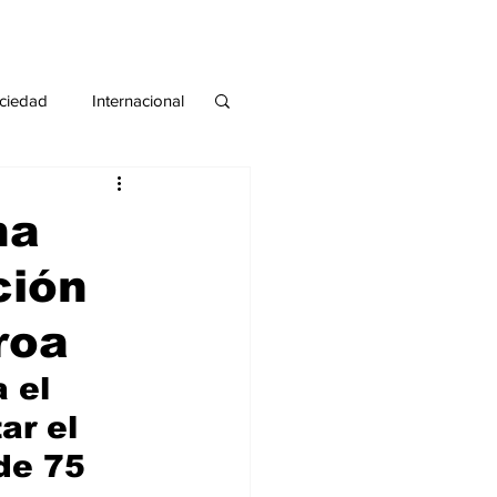
ciedad
Internacional
#deuda
#tarjeta
na
ción
roa
 el 
ar el 
de 75 