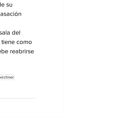
e su 
asación 
sala del 
e tiene como 
be reabrirse 
kirchner