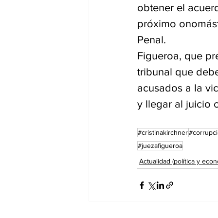
obtener el acuer
próximo onomást
Penal.
Figueroa, que pre
tribunal que deb
acusados a la vic
y llegar al juicio 
#cristinakirchner
#corrupc
#juezafigueroa
Actualidad (política y econ