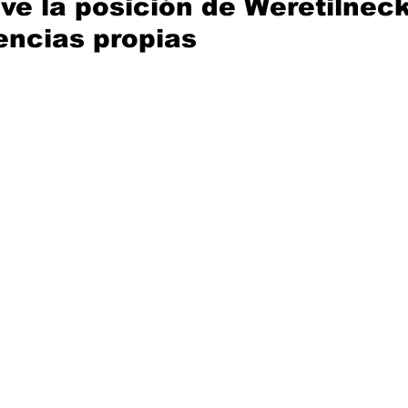
ave la posición de Weretilneck
encias propias