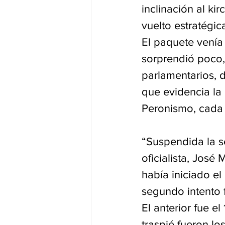
inclinación al ki
vuelto estratégic
El paquete venía
sorprendió poco,
parlamentarios, 
que evidencia la
Peronismo, cada 
“Suspendida la se
oficialista, José
había iniciado el
segundo intento f
El anterior fue e
traspié fueron lo