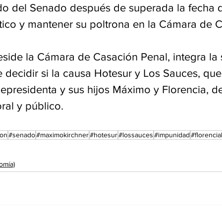
do del Senado después de superada la fecha d
ico y mantener su poltrona en la Cámara de C
side la Cámara de Casación Penal, integra la 
e decidir si la causa Hotesur y Los Sauces, qu
epresidenta y sus hijos Máximo y Florencia, de
oral y público.
ion
#senado
#maximokirchner
#hotesur
#lossauces
#impunidad
#florencia
omía)