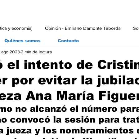
ítica y economía)
Opinión - Emiliano Damonte Taborda
So
Quiénes somos
Contacto
 ago 2023
2 min de lectura
rial
Economía y Producción
#economia
#consumo
 el intento de Cristi
r por evitar la jubila
ueza Ana María Figue
ismo no alcanzó el número para
o convocó la sesión para trat
la jueza y los nombramientos 