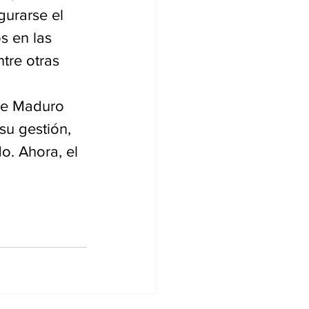
gurarse el 
 en las 
tre otras 
ue Maduro 
su gestión, 
. Ahora, el 