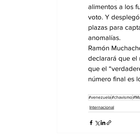
alimentos a los f
voto. Y desplegó
plazas para capta
anomalías.
Ramón Muchacho, 
declarará que el
que el “verdader
número final es 
#venezuela
#chavismo
#M
Internacional