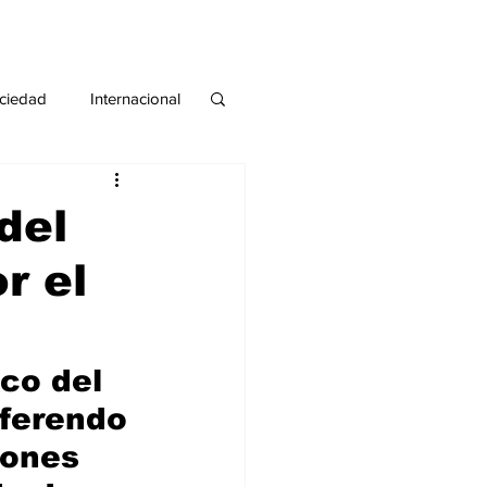
ciedad
Internacional
#deuda
#tarjeta
del
r el
co del 
eferendo 
iones 