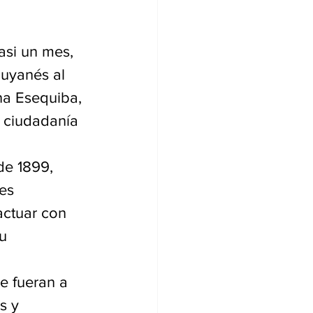
asi un mes, 
guyanés al 
a Esequiba, 
 ciudadanía 
de 1899, 
es 
actuar con 
u 
e fueran a 
s y 