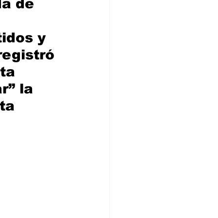
a de 
 
idos y 
egistró 
ta 
r” la 
ta 