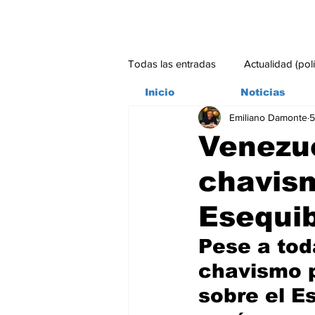
Todas las entradas
Actualidad (pol
Inicio
Noticias
Emiliano Damonte
5
Bitácora
Ambiente
Edito
Venezue
chavism
#credito
Esequi
Pese a tod
chavismo p
sobre el E