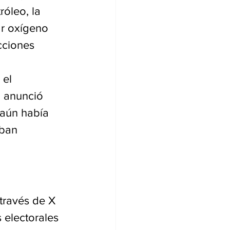
óleo, la 
r oxígeno 
cciones 
 el 
, anunció 
 aún había 
aban 
través de X 
 electorales 