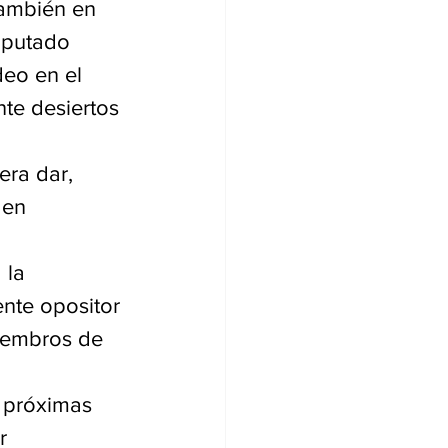
también en 
iputado 
deo en el 
te desiertos 
era dar, 
 en 
 la 
ente opositor 
miembros de 
s próximas 
r 