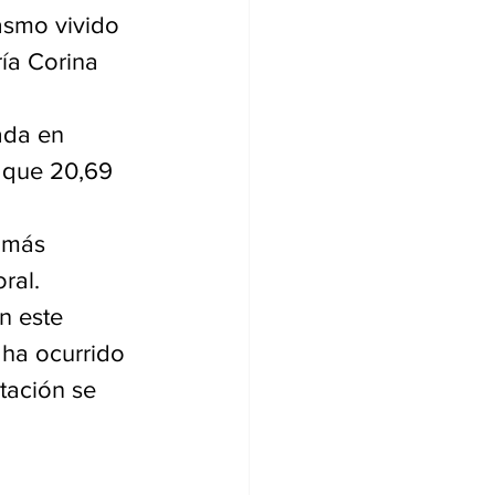
asmo vivido 
ía Corina 
ada en 
a que 20,69 
 más 
ral.
n este 
 ha ocurrido 
tación se 