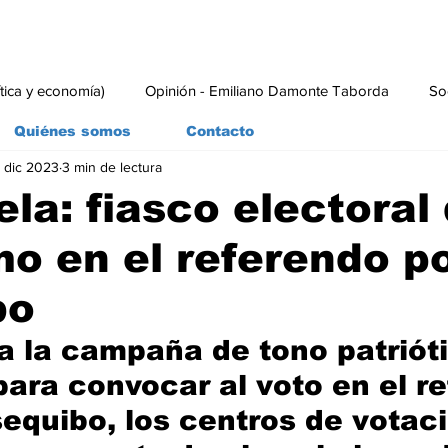
ítica y economía)
Opinión - Emiliano Damonte Taborda
So
Quiénes somos
Contacto
 dic 2023
3 min de lectura
rial
Economía y Producción
#economia
#consumo
la: fiasco electoral 
o en el referendo po
bo
a la campaña de tono patrióti
ara convocar al voto en el r
sequibo, los centros de votac