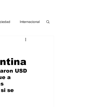
ciedad
Internacional
#deuda
#tarjeta
ntina
zaron USD 
ue a 
s 
si se 