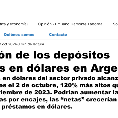
ítica y economía)
Opinión - Emiliano Damonte Taborda
So
Quiénes somos
Contacto
7 oct 2024
3 min de lectura
rial
Economía y Producción
#economia
#consumo
ón de los depósitos
s en dólares en Arge
 en dólares del sector privado alcan
es el 2 de octubre, 120% más altos q
viembre de 2023. Podrían aumentar la
as por encajes, las “netas” crecerían 
 préstamos en dólares.