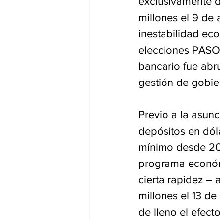
exclusivamente d
millones el 9 de
inestabilidad eco
elecciones PASO e
bancario fue abru
gestión de gobie
Previo a la asun
depósitos en dóla
mínimo desde 2016
programa económi
cierta rapidez – 
millones el 13 d
de lleno el efec