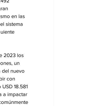
.492 
ran 
ismo en las 
el sistema 
uiente 
e 2023 los 
lones, un 
n del nuevo 
ir con 
o USD 18.581 
a a impactar 
, comúnmente 