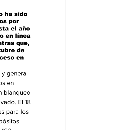
o ha sido 
os por 
sta el año 
 en línea 
tras que, 
tubre de 
oceso en 
 y genera 
os en 
n blanqueo 
vado. El 18 
s para los 
pósitos 