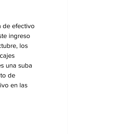
 de efectivo 
te ingreso 
ubre, los 
cajes 
es una suba 
to de 
vo en las 