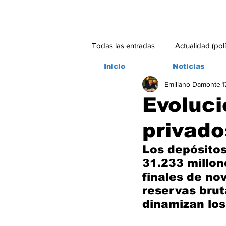
Todas las entradas
Actualidad (pol
Inicio
Noticias
Emiliano Damonte
1
Bitácora
Ambiente
Edito
Evoluci
privado
#credito
Los depósitos
31.233 millon
finales de no
reservas brut
dinamizan los