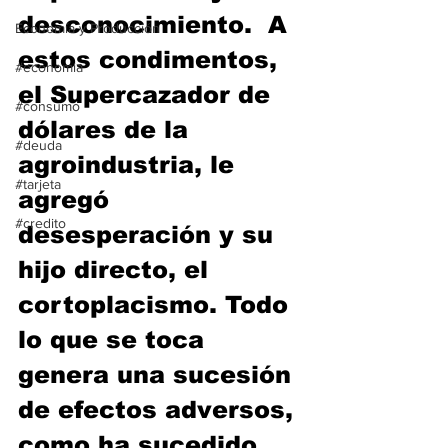
desconocimiento.  A 
Economía y Producción
estos condimentos, 
#economia
el Supercazador de 
#consumo
dólares de la 
#deuda
agroindustria, le 
#tarjeta
agregó 
#credito
desesperación y su 
hijo directo, el 
cortoplacismo. Todo 
lo que se toca 
genera una sucesión 
de efectos adversos, 
como ha sucedido 