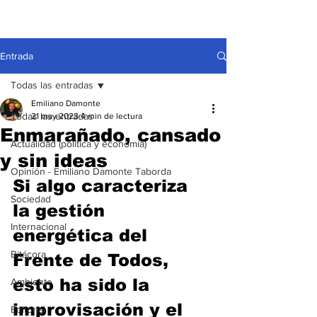
Entrada
Todas las entradas
Emiliano Damonte
Todas las entradas
21 may 2023
4 min de lectura
Enmarañado, cansado
Actualidad (política y economía)
y sin ideas
Opinión - Emiliano Damonte Taborda
Si algo caracteriza 
Sociedad
la gestión 
Internacional
energética del 
Bitácora
Frente de Todos, 
esto ha sido la 
Ambiente
improvisación y el 
Editorial