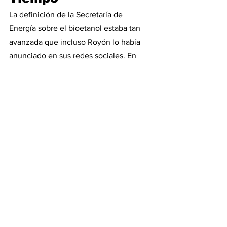
La definición de la Secretaría de 
Energía sobre el bioetanol estaba tan 
avanzada que incluso Royón lo había 
anunciado en sus redes sociales. En 
una reunión que mantuvo el 24 de abril 
con los secretarios Juanjo Bahillo 
(Agricultura), Jorge Neme (Planificación 
del Desarrollo) y Federico Bernal 
(Hidrocarburos), Royón informó que 
“llevamos a cabo una mesa de trabajo 
junto a representantes de empresas 
para comenzar a trazar una hoja de ruta 
para aumentar el corte de bioetanol en 
los combustibles”.
En esa reunión estuvieron presentes 
representantes de YPF, Raízen (Shell), 