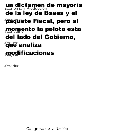
un dictamen de mayoría 
Economía y Producción
de la ley de Bases y el 
#economia
paquete Fiscal, pero al 
momento la pelota está 
#consumo
del lado del Gobierno, 
#deuda
que analiza 
modificaciones 
#tarjeta
#credito
Congreso de la Nación