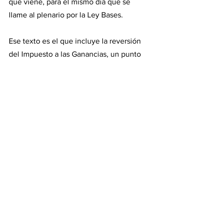
que viene, para el mismo día que se 
llame al plenario por la Ley Bases.
Ese texto es el que incluye la reversión 
del Impuesto a las Ganancias, un punto 
que se anticipa sin apoyo en el Senado 
por el peso de los patagónicos.
El andariego pacto
Así el pacto de mayo se va corriendo 
más para junio, y eso si surge un 
dictamen más o menos consensuado y 
coherente, porque en medio de tanto 
tironeo de aquella ley de Bases 
primigenia solo queda un lábil reflejo. 
En el recinto luego será otra la historia, 
y es fundamental desde el punto de 