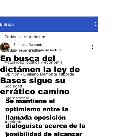
Entrada
Todas las entradas
Emiliano Damonte
Todas las entradas
16 may 2024
3 min de lectura
En busca del
Actualidad (política y economía)
dictámen la ley de
Opinión - Emiliano Damonte Taborda
Bases sigue su
Sociedad
errático camino
Internacional
Se mantiene el 
optimismo entre la 
Bitácora
llamada oposición 
Ambiente
dialoguista acerca de la 
posibilidad de alcanzar 
Editorial