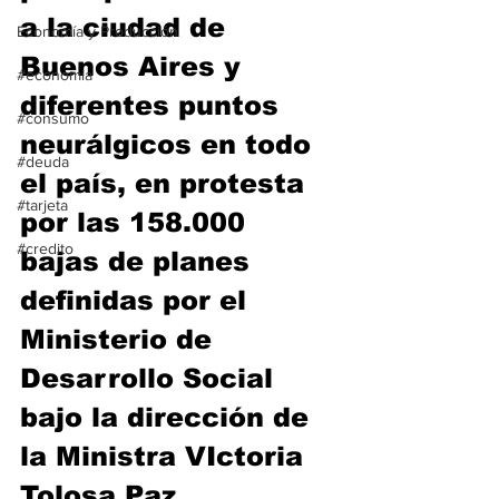
a la ciudad de 
Economía y Producción
Buenos Aires y 
#economia
diferentes puntos 
#consumo
neurálgicos en todo 
#deuda
el país, en protesta 
#tarjeta
por las 158.000 
#credito
bajas de planes 
definidas por el 
Ministerio de 
Desarrollo Social 
bajo la dirección de 
la Ministra VIctoria 
Tolosa Paz.