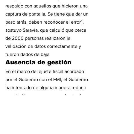
respaldo con aquellos que hicieron una 
captura de pantalla. Se tiene que dar un 
paso atrás, deben reconocer el error”, 
sostuvo Saravia, que calculó que cerca 
de 2000 personas realizaron la 
validación de datos correctamente y 
fueron dados de baja.
Ausencia de gestión
En el marco del ajuste fiscal acordado 
por el Gobierno con el FMI, el Gobierno 
ha intentado de alguna manera reducir 
o re destinar recursos, pero desde el 
principio esto le ha sido 
extremadamente difícil debido a la 
endeblez de los acuerdos que giran 
alrededor de los fondos que 