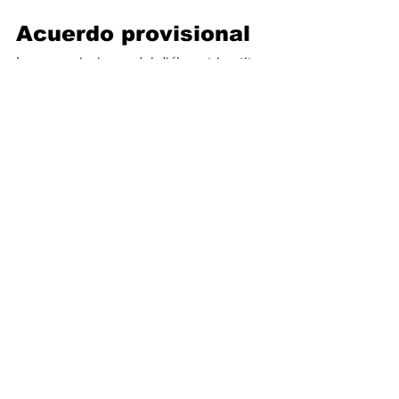
Acuerdo provisional
Las negociaciones del diálogo tripartito 
concluyeron el 30 de marzo de 2023 
con un acuerdo provisional que eleva la 
proporción de energías renovables al 
42,5 % para 2030. El siguiente paso es 
la adopción formal de la directiva por 
parte de los euro parlamentarios. Los 
informes de la legislación se han ido 
actualizando en etapas clave a lo largo 
del procedimiento legislativo.