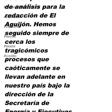
de análisis para la 
Economía y Producción
redacción de El 
#economia
Aguijón. Hemos 
#consumo
seguido siempre de 
#deuda
cerca los 
#tarjeta
tragicómicos 
#credito
procesos que 
caóticamente se 
llevan adelante en 
nuestro país bajo la 
dirección de la 
Secretaría de 
Energía y Ejecutivos 