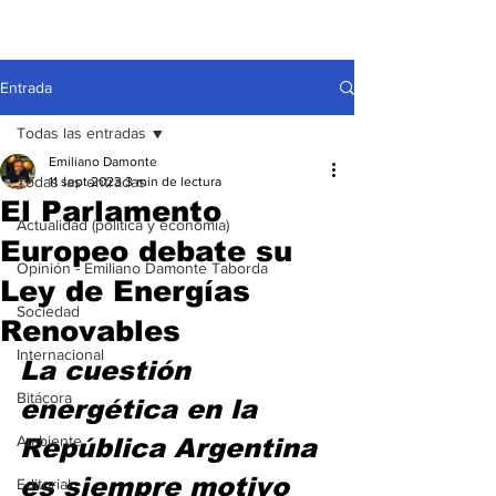
Entrada
Todas las entradas
Emiliano Damonte
Todas las entradas
11 sept 2023
3 min de lectura
El Parlamento
Actualidad (política y economía)
Europeo debate su
Opinión - Emiliano Damonte Taborda
Ley de Energías
Sociedad
Renovables
Internacional
La cuestión 
Bitácora
energética en la 
Ambiente
República Argentina 
es siempre motivo 
Editorial