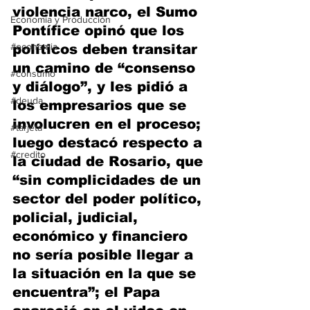
violencia narco, el Sumo 
Economía y Producción
Pontífice opinó que los 
#economia
políticos deben transitar 
un camino de “consenso 
#consumo
y diálogo”, y les pidió a 
#deuda
los empresarios que se 
involucren en el proceso; 
#tarjeta
luego destacó respecto a 
#credito
la ciudad de Rosario, que 
“sin complicidades de un 
sector del poder político, 
policial, judicial, 
económico y financiero 
no sería posible llegar a 
la situación en la que se 
encuentra”; el Papa 