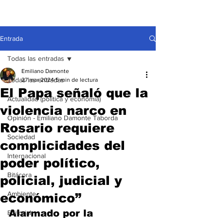
Entrada
Todas las entradas
Emiliano Damonte
Todas las entradas
27 mar 2024
5 min de lectura
El Papa señaló que la
Actualidad (política y economía)
violencia narco en
Opinión - Emiliano Damonte Taborda
Rosario requiere
Sociedad
complicidades del
Internacional
poder político,
Bitácora
policial, judicial y
Ambiente
económico”
Alarmado por la 
Editorial