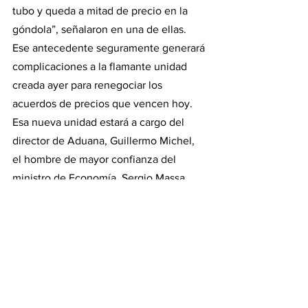
tubo y queda a mitad de precio en la 
góndola”, señalaron en una de ellas.
Ese antecedente seguramente generará 
complicaciones a la flamante unidad 
creada ayer para renegociar los 
acuerdos de precios que vencen hoy. 
Esa nueva unidad estará a cargo del 
director de Aduana, Guillermo Michel, 
el hombre de mayor confianza del 
ministro de Economía, Sergio Massa, 
secundado por Tombolini y de la que 
también formarán parte el viceministro 
Gabriel Rubinstein y Carlos Castagneto, 
titular de la AFIP.
En cualquier caso, el dato que hoy 
difundirá el INDEC y que en el equipo 
económico esperan en torno a 6,8% 