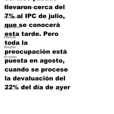
llevaron cerca del 
Economía y Producción
7% al IPC de julio, 
#economia
que se conocerá 
#consumo
esta tarde. Pero 
#deuda
toda la 
#tarjeta
preocupación está 
#credito
puesta en agosto, 
cuando se procese 
la devaluación del 
22% del día de ayer