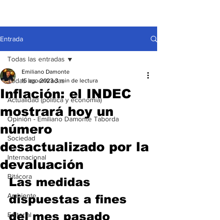
Entrada
Todas las entradas
Emiliano Damonte
Todas las entradas
15 ago 2023
3 min de lectura
Inflación: el INDEC
Actualidad (política y economía)
mostrará hoy un
Opinión - Emiliano Damonte Taborda
número
Sociedad
desactualizado por la
Internacional
devaluación
Bitácora
Las medidas 
Ambiente
dispuestas a fines 
del mes pasado 
Editorial