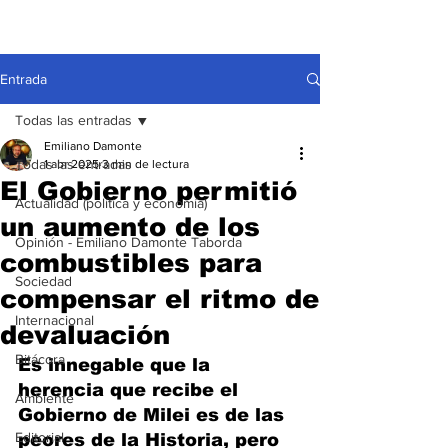
Entrada
Todas las entradas
Emiliano Damonte
Todas las entradas
1 abr 2025
3 min de lectura
El Gobierno permitió
Actualidad (política y economía)
un aumento de los
Opinión - Emiliano Damonte Taborda
combustibles para
Sociedad
compensar el ritmo de
Internacional
devaluación
Bitácora
Es innegable que la 
herencia que recibe el 
Ambiente
Gobierno de Milei es de las 
Editorial
peores de la Historia, pero 