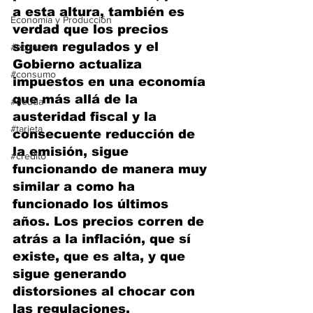
a esta altura, también es 
Economía y Producción
verdad que los precios 
siguen regulados y el 
#economia
Gobierno actualiza 
#consumo
impuestos en una economía 
que más allá de la 
#deuda
austeridad fiscal y la 
#tarjeta
consecuente reducción de 
la emisión, sigue 
#credito
funcionando de manera muy 
similar a como ha 
funcionado los últimos 
años. Los precios corren de 
atrás a la inflación, que sí 
existe, que es alta, y que 
sigue generando 
distorsiones al chocar con 
las regulaciones.