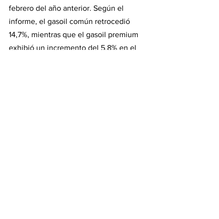
febrero del año anterior. Según el 
informe, el gasoil común retrocedió 
14,7%, mientras que el gasoil premium 
exhibió un incremento del 5,8% en el 
mismo período.
A nivel geográfico, el informe identificó 
seis provincias que registraron 
aumentos interanuales en las ventas 
totales de combustible. Formosa 
encabezó esa lista con un alza del 3,1%, 
seguida por Chubut, con un 2,4%. 
También mostraron avances Neuquén, 
Tierra del Fuego, Chaco y San Juan, 
aunque con incrementos inferiores al 
1%.