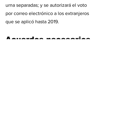
urna separadas; y se autorizará el voto 
por correo electrónico a los extranjeros 
que se aplicó hasta 2019.
Acuerdos necesarios
Para aprobar estos dos proyectos, la 
reforma de ganancias y el cambio 
electoral, se requerirán amplios 
acuerdos ya que se vota con mayoría 
absoluta de 129 votos en diputados y 37 
en el Senado.
El presidente de la Cámara de 
Diputados, Martín Menem, aseguró que 
el oficialismo trabaja para "conseguir las 
voluntades" que necesita para la 
sanción de leyes clave que impulsará el 