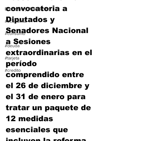
convocatoria a 
Economía y Producción
Diputados y 
#economia
Senadores Nacional 
#consumo
a Sesiones 
#deuda
extraordinarias en el 
#tarjeta
período 
#credito
comprendido entre 
el 26 de diciembre y 
el 31 de enero para 
tratar un paquete de 
12 medidas 
esenciales que 
incluyen la reforma 