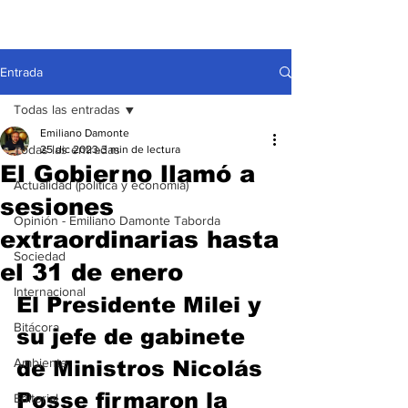
Entrada
Todas las entradas
Emiliano Damonte
Todas las entradas
25 dic 2023
3 min de lectura
El Gobierno llamó a
Actualidad (política y economía)
sesiones
Opinión - Emiliano Damonte Taborda
extraordinarias hasta
Sociedad
el 31 de enero
Internacional
El Presidente Milei y 
Bitácora
su jefe de gabinete 
Ambiente
de Ministros Nicolás 
Posse firmaron la 
Editorial