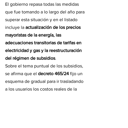
El gobierno repasa todas las medidas 
que fue tomando a lo largo del año para 
superar esta situación y en el listado 
incluye la 
actualización de los precios 
mayoristas de la energía, las 
adecuaciones transitorias de tarifas en 
electricidad y gas y la reestructuración 
del régimen de subsidios
.
Sobre el tema puntual de los subsidios, 
se afirma que el 
decreto 465/24
 fijo un 
esquema de gradual para ir trasladando 
a los usuarios los costos reales de la 
energía. Ese 
decreto 
estableció un 
período de transición hacia subsidios 
energéticos focalizados que va del 1 de 
junio al 30 de noviembre, con la 
posibilidad de prorrogar ese plazo por 