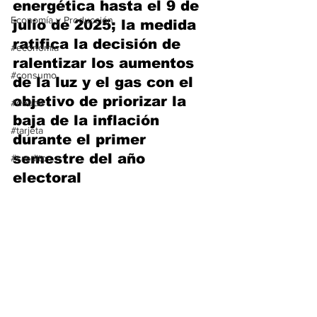
energética hasta el 9 de 
Economía y Producción
julio de 2025; 
la medida 
ratifica la decisión de 
#economia
ralentizar los aumentos 
#consumo
de la luz y el gas con el 
objetivo de priorizar la 
#deuda
baja de la inflación 
#tarjeta
durante el primer 
semestre del año 
#credito
electoral