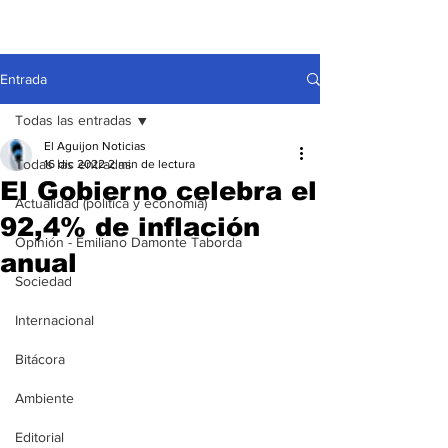
Entrada
Todas las entradas
El Aguijon Noticias
Todas las entradas
16 dic 2022
2 min de lectura
El Gobierno celebra el
Actualidad (política y economía)
92,4% de inflación
Opinión - Emiliano Damonte Taborda
anual
Sociedad
Internacional
Bitácora
Ambiente
Editorial