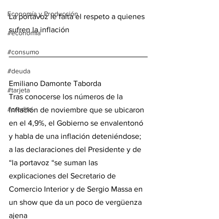
Economía y Producción
La portavoz le falta el respeto a quienes 
sufren la inflación
#economia
#consumo
#deuda
Emiliano Damonte Taborda	
#tarjeta
Tras conocerse los números de la 
#credito
inflación de noviembre que se ubicaron 
en el 4,9%, el Gobierno se envalentonó 
y habla de una inflación deteniéndose; 
a las declaraciones del Presidente y de 
“la portavoz “se suman las 
explicaciones del Secretario de 
Comercio Interior y de Sergio Massa en 
un show que da un poco de vergüenza 
ajena