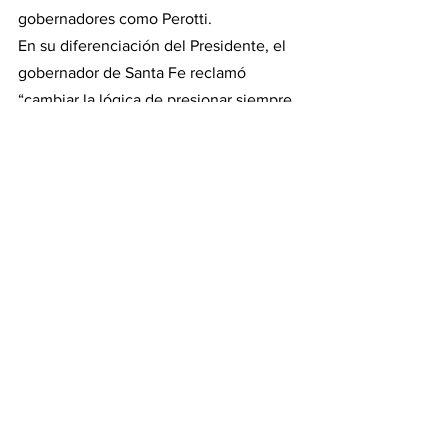
gobernadores como Perotti.
En su diferenciación del Presidente, el 
gobernador de Santa Fe reclamó 
“cambiar la lógica de presionar siempre 
sobre la producción agroindustrial” y 
dijo que “es muy importante generar 
certidumbre”, algo que “no se hace con 
acusaciones o presiones, sino con más 
y mejor diálogo”. Por último, pidió 
generar “mecanismos que incentiven a 
movilizar dólares que están en ahorro” 
para afrontar la crisis actual.
#albertofernandez
#dolar
#exportaciones
#produccion
#bcra
#agroindustria
#campo
#santafe
#retenciones
#cepo
#rural
#omarperotti
#batakis
#perotti
#especulacion
#liquidacion