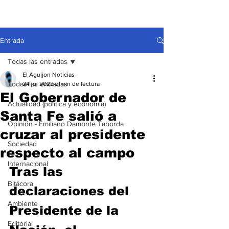
Entrada
Todas las entradas
El Aguijon Noticias
Todas las entradas
24 jul 2022
2 min de lectura
El Gobernador de
Actualidad (política y economía)
Santa Fe salió a
Opinión - Emiliano Damonte Taborda
cruzar al presidente
Sociedad
respecto al campo
Internacional
Tras las 
Bitácora
declaraciones del 
Ambiente
Presidente de la 
Editorial