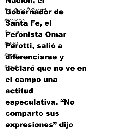
Nación, el 
Economía y Producción
Gobernador de 
#economia
Santa Fe, el 
#consumo
Peronista Omar 
#deuda
Perotti, salió a 
#tarjeta
diferenciarse y 
#credito
declaró que no ve en 
el campo una 
actitud 
especulativa. “No 
comparto sus 
expresiones” dijo 