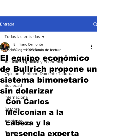
Entrada
Todas las entradas
Emiliano Damonte
Todas las entradas
22 ago 2023
3 min de lectura
El equipo económico
Actualidad (política y economía)
de Bullrich propone un
Opinión - Emiliano Damonte Taborda
sistema bimonetario
Sociedad
sin dolarizar
Internacional
Con Carlos 
Bitácora
Melconian a la 
Ambiente
cabeza y la 
presencia experta 
Editorial