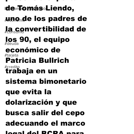
de Tomás Liendo, 
Economía y Producción
uno de los padres de 
#economia
la convertibilidad de 
#consumo
los 90, el equipo 
#deuda
económico de 
#tarjeta
Patricia Bullrich 
#credito
trabaja en un 
sistema bimonetario 
que evita la 
dolarización y que 
busca salir del cepo 
adecuando el marco 
legal del BCRA para 