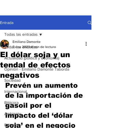
Entrada
Todas las entradas
Emiliano Damonte
Todas las entradas
7 ene 2023
4 min de lectura
El dólar soja y un
Actualidad (política y economía)
tendal de efectos
Opinión - Emiliano Damonte Taborda
negativos
Sociedad
Prevén un aumento 
Internacional
de la importación de 
Bitácora
gasoil por el 
Ambiente
impacto del ‘dólar 
soja’ en el negocio 
Editorial