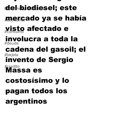
del biodiesel; este 
Economía y Producción
mercado ya se había 
#economia
visto afectado e 
#consumo
involucra a toda la 
#deuda
cadena del gasoil; el 
#tarjeta
invento de Sergio 
#credito
Massa es 
costosísimo y lo 
pagan todos los 
argentinos