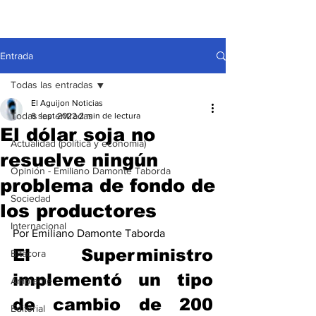
Entrada
Todas las entradas
El Aguijon Noticias
Todas las entradas
6 sept 2022
2 min de lectura
El dólar soja no
Actualidad (política y economía)
resuelve ningún
Opinión - Emiliano Damonte Taborda
problema de fondo de
Sociedad
los productores
Internacional
Por Emiliano Damonte Taborda
El Superministro 
Bitácora
implementó un tipo 
Ambiente
de cambio de 200 
Editorial