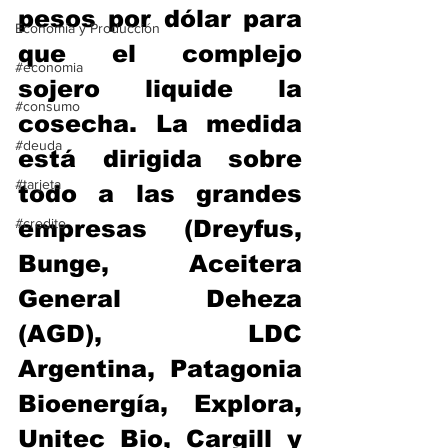
pesos por dólar para 
Economía y Producción
que el complejo 
#economia
sojero liquide la 
#consumo
cosecha. La medida 
#deuda
está dirigida sobre 
#tarjeta
todo a las grandes 
#credito
empresas (Dreyfus, 
Bunge, Aceitera 
General Deheza 
(AGD), LDC 
Argentina, Patagonia 
Bioenergía, Explora, 
Unitec Bio, Cargill y 