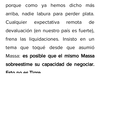
porque como ya hemos dicho más 
arriba, nadie labura para perder plata. 
Cualquier expectativa remota de 
devaluación (en nuestro país es fuerte), 
frena las liquidaciones. Insisto en un 
tema que toqué desde que asumió 
Massa: 
es posible que el mismo Massa 
sobreestime su capacidad de negociar. 
Esto no es Tigre...
Cortoplacista como 
patada e´chancho
Por otro lado, este dólar soja, solo busca 
resolver el problema de caja del 
Gobierno, y de ninguna manera entra en 
el fonde de los problemas del agro, que 