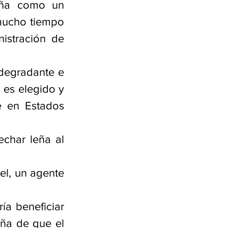
ña como un 
mucho tiempo 
istración de 
degradante e 
 es elegido y 
 en Estados 
char leña al 
el, un agente 
a beneficiar 
ña de que el 