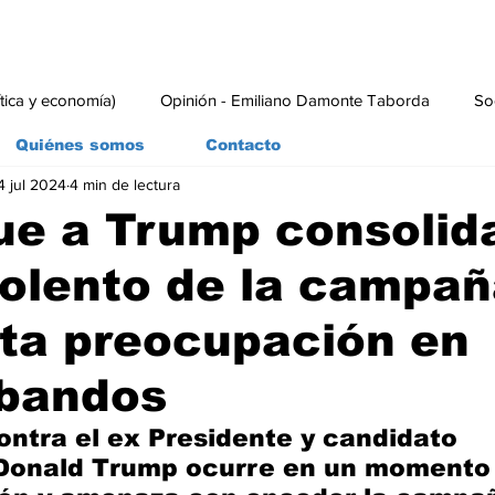
ítica y economía)
Opinión - Emiliano Damonte Taborda
So
Quiénes somos
Contacto
4 jul 2024
4 min de lectura
rial
Economía y Producción
#economia
#consumo
ue a Trump consolida
violento de la campañ
ta preocupación en
bandos
ontra el ex Presidente y candidato 
Donald Trump ocurre en un momento 