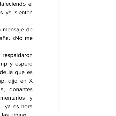
aleciendo el 
s ya sienten 
n mensaje de 
paña. «No me 
respaldaron 
mp y espero 
de la que es 
p, dijo en X 
a, donantes 
entarios y 
… ya es hora 
 las urnas».