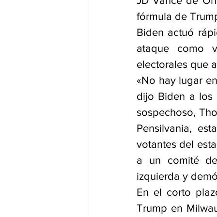
JD Vance de Ohi
fórmula de Trum
Biden actuó rápi
ataque como vio
electorales que 
«No hay lugar en 
dijo Biden a los 
sospechoso, Tho
Pensilvania, est
votantes del est
a un comité de 
izquierda y demó
En el corto plaz
Trump en Milwau