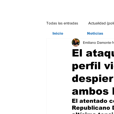
Todas las entradas
Actualidad (pol
Inicio
Noticias
Emiliano Damonte
1
Bitácora
Ambiente
Edito
El ataq
perfil 
#credito
despier
ambos 
El atentado c
Republicano 