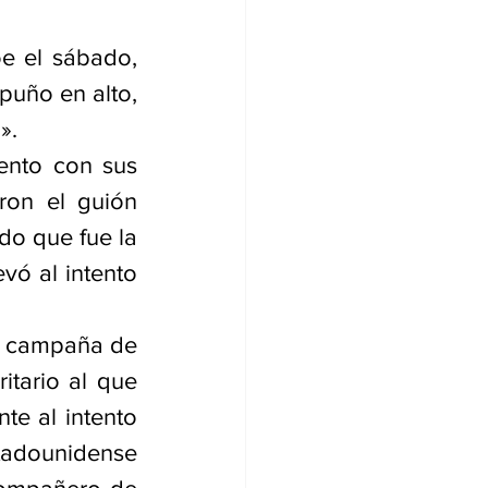
e el sábado, 
uño en alto, 
».
nto con sus 
ron el guión 
o que fue la 
ó al intento 
a campaña de 
tario al que 
e al intento 
tadounidense 