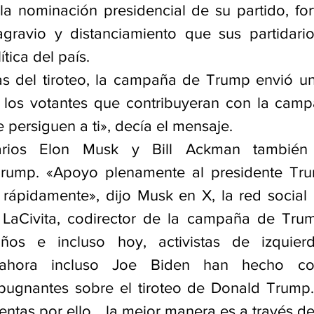
la nominación presidencial de su partido, fort
gravio y distanciamiento que sus partidario
ítica del país.
as del tiroteo, la campaña de Trump envió u
a los votantes que contribuyeran con la cam
e persiguen a ti», decía el mensaje.
narios Elon Musk y Bill Ackman también 
rump. «Apoyo plenamente al presidente Tru
rápidamente», dijo Musk en X, la red social 
s LaCivita, codirector de la campaña de Trum
os e incluso hoy, activistas de izquierd
ahora incluso Joe Biden han hecho com
epugnantes sobre el tiroteo de Donald Trump
ntas por ello… la mejor manera es a través de