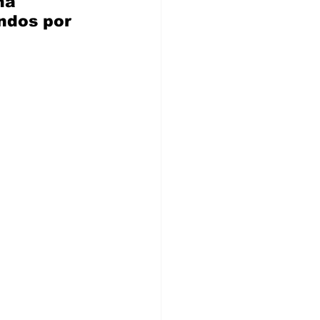
ña 
ndos por 