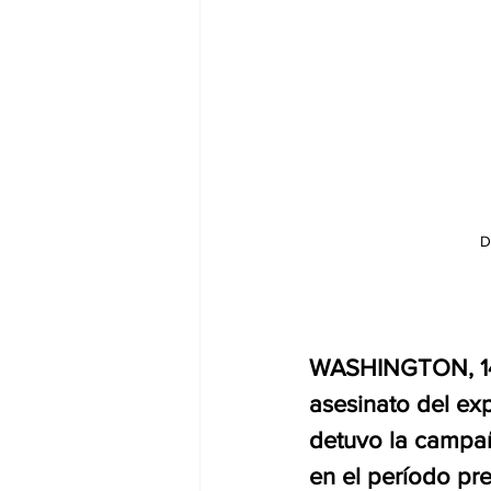
D
WASHINGTON, 14 ju
asesinato del ex
detuvo la campañ
en el período pr