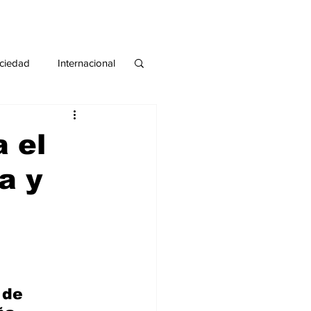
ciedad
Internacional
#deuda
#tarjeta
 el
a y
de 