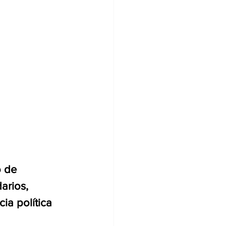
o de 
arios, 
a política 