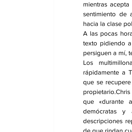
mientras acepta 
sentimiento de a
hacia la clase pol
A las pocas hor
texto pidiendo 
persiguen a mí, t
Los multimillo
rápidamente a T
que se recupere 
propietario.Chri
que «durante añ
demócratas y 
descripciones r
de que rindan cue