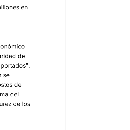
illones en 
económico 
aridad de 
mportados”. 
 se 
stos de 
rma del 
urez de los 