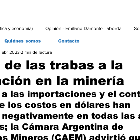
ítica y economía)
Opinión - Emiliano Damonte Taborda
So
Quiénes somos
Contacto
1 abr 2023
2 min de lectura
rial
Economía y Producción
#economia
#consumo
 de las trabas a la
ción en la minería
 a las importaciones y el con
 los costos en dólares han 
negativamente en todas las 
s; la Cámara Argentina de 
s Mineros (CAEM) advirtió qu