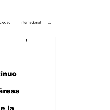
ciedad
Internacional
#deuda
#tarjeta
tínuo 
áreas 
e la 