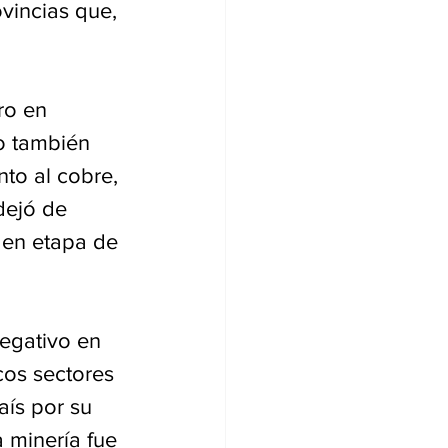
vincias que, 
ro en 
o también 
to al cobre, 
dejó de 
 en etapa de 
egativo en 
cos sectores 
ís por su 
 minería fue 