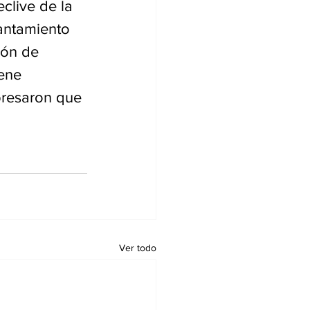
clive de la 
antamiento 
ión de 
ene 
presaron que 
Ver todo