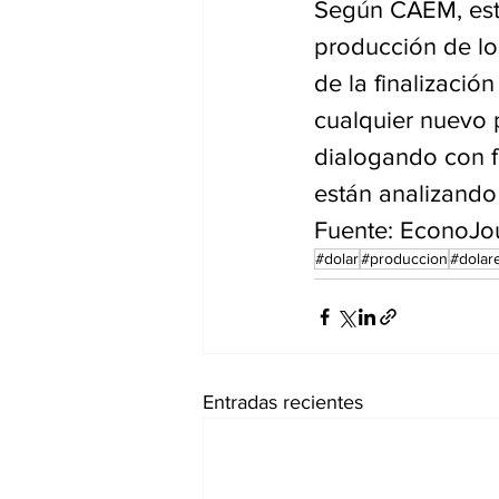
Según CAEM, esta 
producción de los
de la finalizació
cualquier nuevo 
dialogando con f
están analizando
Fuente: EconoJo
#dolar
#produccion
#dolar
Entradas recientes