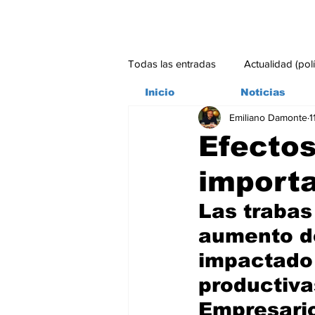
Todas las entradas
Actualidad (pol
Inicio
Noticias
Emiliano Damonte
1
Bitácora
Ambiente
Edito
Efectos
importa
#credito
Las trabas
aumento de
impactado 
productiva
Empresario