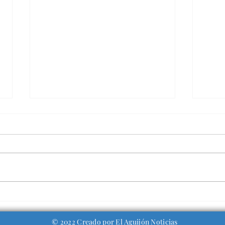
Milei ya piensa en la
Mil
reelección y asegura
cad
tener decidido su
refo
© 2022 Creado por El Aguijón Noticias