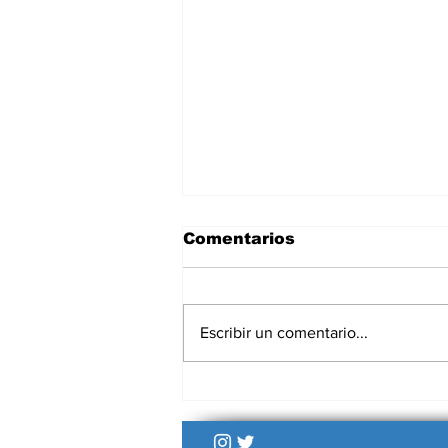
Comentarios
Escribir un comentario...
La renuncia de Petersen
mete ruido en una AFA
que maneja cada día