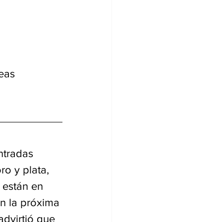
eas 
ntradas 
ro y plata, 
 están en 
n la próxima 
dvirtió que 