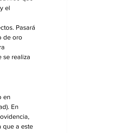
y el 
ctos. Pasará 
 de oro 
ra 
se realiza 
o en 
ad). En 
ovidencia, 
 que a este 