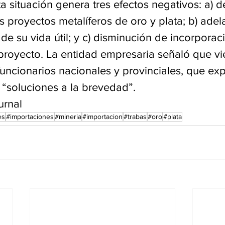
situación genera tres efectos negativos: a) de
 proyectos metalíferos de oro y plata; b) adel
n de su vida útil; y c) disminución de incorporac
proyecto. La entidad empresaria señaló que vi
uncionarios nacionales y provinciales, que ex
 “soluciones a la brevedad”.
urnal
es
#importaciones
#mineria
#importacion
#trabas
#oro
#plata