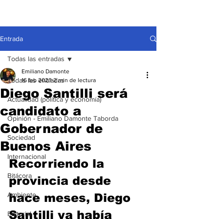
Entrada
Todas las entradas
Emiliano Damonte
Todas las entradas
16 feb 2023
2 min de lectura
Diego Santilli será
Actualidad (política y economía)
candidato a
Opinión - Emiliano Damonte Taborda
Gobernador de
Sociedad
Buenos Aires
Internacional
Recorriendo la 
Bitácora
provincia desde 
Ambiente
hace meses, Diego 
Santilli ya había 
Editorial