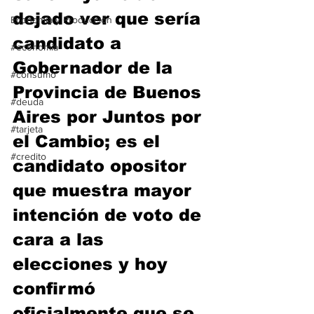
dejado ver que sería 
Economía y Producción
candidato a 
#economia
Gobernador de la 
#consumo
Provincia de Buenos 
#deuda
Aires por Juntos por 
#tarjeta
el Cambio; es el 
#credito
candidato opositor 
que muestra mayor 
intención de voto de 
cara a las 
elecciones y hoy 
confirmó 
oficialmente que se 