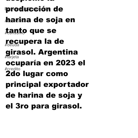
producción de 
Economía y Producción
harina de soja en 
#economia
tanto que se 
#consumo
recupera la de 
#deuda
girasol. Argentina 
#tarjeta
ocuparía en 2023 el 
#credito
2do lugar como 
principal exportador 
de harina de soja y 
el 3ro para girasol.