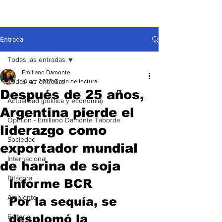
Entrada
Todas las entradas
Emiliano Damonte
Todas las entradas
10 oct 2023
6 min de lectura
Después de 25 años,
Actualidad (política y economía)
Argentina pierde el
Opinión - Emiliano Damonte Taborda
liderazgo como
Sociedad
exportador mundial
Internacional
de harina de soja
Bitácora
Informe BCR
Ambiente
Por la sequía, se 
desplomó la 
Editorial