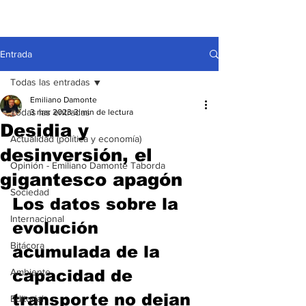
Entrada
Todas las entradas
Emiliano Damonte
Todas las entradas
3 mar 2023
3 min de lectura
Desidia y
Actualidad (política y economía)
desinversión, el
Opinión - Emiliano Damonte Taborda
gigantesco apagón
Sociedad
Los datos sobre la 
Internacional
evolución 
Bitácora
acumulada de la 
Ambiente
capacidad de 
transporte no dejan 
Editorial